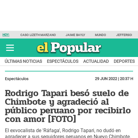
HOY:
CASO LIZETH MARZANO
JAIME BAYLY
MUNDO
JEFFERSON F
ÚLTIMAS NOTICIAS
ESPECTÁCULOS
ACTUALIDAD
DEPORTES
Espectáculos
29 JUN 2022 | 20:37 H
Rodrigo Tapari besó suelo de
Chimbote y agradeció al
público peruano por recibirlo
con amor [FOTO]
El exvocalista de 'Ráfaga', Rodrigo Tapari, no dudó en
agradecer a sus seguidores peruanos en Nuevo Chimbote,