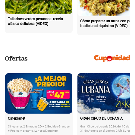
Tallarines verdes peruanos: receta
Cómo preparar un arroz con poll
clásica deliciosa (VIDEO)
tradicional riquísimo (VIDEO)
Ofertas
Cineplanet
GRAN CIRCO DE UCRANIA
Cineplanet: 2 Entradas 2D + 2 Bebidas Grandes
Gran Circo de Ucrania 2026: del 10 de Juli
+ Pop corn gigante. Lunes a Domingo
31 de Agosto en el Jockey Club-Surco