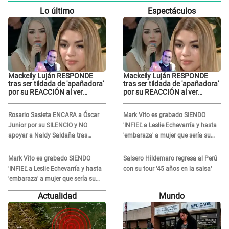
Lo último
Espectáculos
Mackeily Luján RESPONDE
Mackeily Luján RESPONDE
tras ser tildada de 'apañadora'
tras ser tildada de 'apañadora'
por su REACCIÓN al ver
por su REACCIÓN al ver
LLORAR a Naldy Saldaña tras
LLORAR a Naldy Saldaña tras
acoso: "No sabía la magnitud"
acoso: "No sabía la magnitud"
Rosario Sasieta ENCARA a Óscar
Mark Vito es grabado SIENDO
Junior por su SILENCIO y NO
'INFIEL' a Leslie Echevarría y hasta
apoyar a Naldy Saldaña tras
'embaraza' a mujer que sería su
denuncia en 'La Bella Luz': "¿Te
AMANTE: "¡Eres un desgraciado! "
comieron la lengua?"
Mark Vito es grabado SIENDO
Salsero Hildemaro regresa al Perú
'INFIEL' a Leslie Echevarría y hasta
con su tour '45 años en la salsa'
'embaraza' a mujer que sería su
AMANTE: "¡Eres un desgraciado! "
Actualidad
Mundo