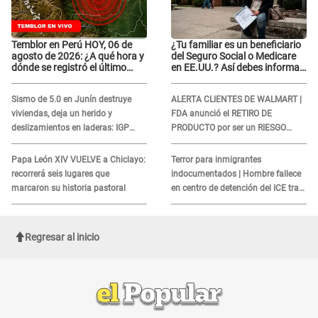
Temblor en Perú HOY, 06 de
¿Tu familiar es un beneficiario
agosto de 2026: ¿A qué hora y
del Seguro Social o Medicare
dónde se registró el último
en EE.UU.? Así debes informar
sismo, según IGP?
sobre su muerte para EVITAR
COBROS
Sismo de 5.0 en Junín destruye
ALERTA CLIENTES DE WALMART |
viviendas, deja un herido y
FDA anunció el RETIRO DE
deslizamientos en laderas: IGP
PRODUCTO por ser un RIESGO
alerta sobre posibles réplicas
MORTAL para consumidores: ¿Cuál
es?
Papa León XIV VUELVE a Chiclayo:
Terror para inmigrantes
recorrerá seis lugares que
indocumentados | Hombre fallece
marcaron su historia pastoral
en centro de detención del ICE tras
sufrir una "emergencia médica"
Regresar al inicio