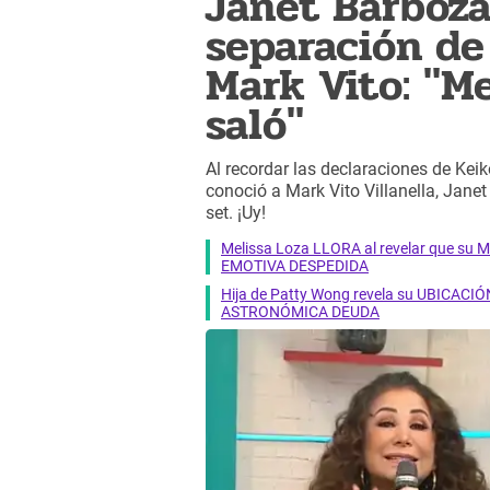
Janet Barboza
separación de
Mark Vito: "Me
saló"
Al recordar las declaraciones de Ke
conoció a Mark Vito Villanella, Jane
set. ¡Uy!
Melissa Loza LLORA al revelar que su M
EMOTIVA DESPEDIDA
Hija de Patty Wong revela su UBICACIÓN
ASTRONÓMICA DEUDA