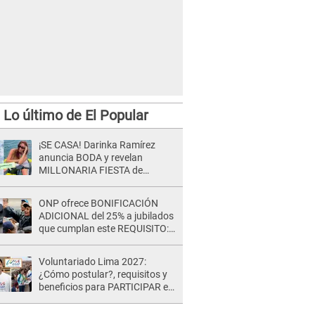
Lo último de El Popular
¡SE CASA! Darinka Ramírez
anuncia BODA y revelan
MILLONARIA FIESTA de
despedida de soltera en una
playa exclusiva: “Solo
ONP ofrece BONIFICACIÓN
mujeres...”
ADICIONAL del 25% a jubilados
que cumplan este REQUISITO:
revisa si accedes aquí
Voluntariado Lima 2027:
¿Cómo postular?, requisitos y
beneficios para PARTICIPAR en
los Juegos Panamericanos