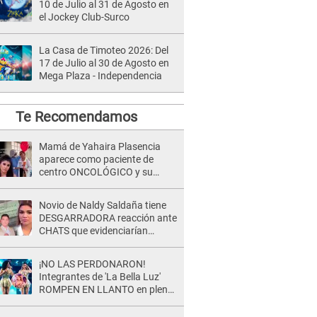
10 de Julio al 31 de Agosto en
el Jockey Club-Surco
La Casa de Timoteo 2026: Del
17 de Julio al 30 de Agosto en
Mega Plaza - Independencia
Te Recomendamos
Mamá de Yahaira Plasencia
aparece como paciente de
centro ONCOLÓGICO y su
hermano lanza DESGARRADOR
mensaje: "Hoy fue la última..."
Novio de Naldy Saldaña tiene
DESGARRADORA reacción ante
CHATS que evidenciarían
INFIDELIDAD con animador de
'La Bella Luz': "Se puso..."
¡NO LAS PERDONARON!
Integrantes de 'La Bella Luz'
ROMPEN EN LLANTO en pleno
concierto y reciben FUERTES
CRÍTICAS: “La víctima ...”