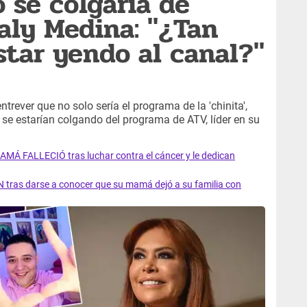
 se colgaría de
aly Medina: "¿Tan
star yendo al canal?"
trever que no solo sería el programa de la 'chinita',
se estarían colgando del programa de ATV, líder en su
AMÁ FALLECIÓ tras luchar contra el cáncer y le dedican
 tras darse a conocer que su mamá dejó a su familia con