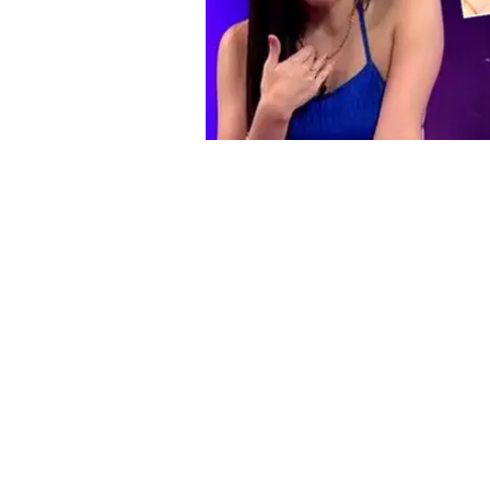
Jazmín Pinedo se estaría colgando del rating de Magaly T
Espectáculos El Popular
El periodista de
‘Instarandula’
,
Samue
señal abierta de la modelo, Jazmín P
del canal de la exchica reality, Amer
alejado de la “cochinadita”, ósea con