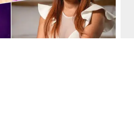
V: La Firme.
Fuente: Composición El Popular
l Suárez
se mostró asombrado de la respuesta en
inedo, y se cuestionó el poco temor de la producción
ica televisión, que está acostumbrada a
contenido
tenido blando o familiar.