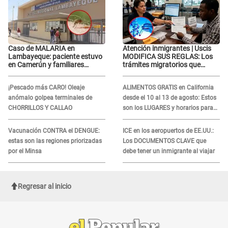
Caso de MALARIA en
Atención inmigrantes | Uscis
Lambayeque: paciente estuvo
MODIFICA SUS REGLAS: Los
en Camerún y familiares
trámites migratorios que
denuncian demora en
podrían necesitar tu prueba de
tratamiento
ADN
¡Pescado más CARO! Oleaje
ALIMENTOS GRATIS en California
anómalo golpea terminales de
desde el 10 al 13 de agosto: Estos
CHORRILLOS Y CALLAO
son los LUGARES y horarios para
recibir la ayuda
Vacunación CONTRA el DENGUE:
ICE en los aeropuertos de EE.UU.:
estas son las regiones priorizadas
Los DOCUMENTOS CLAVE que
por el Minsa
debe tener un inmigrante al viajar
Regresar al inicio