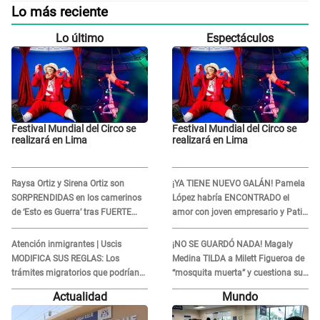
Lo más reciente
Lo último
Espectáculos
Festival Mundial del Circo se
Festival Mundial del Circo se
realizará en Lima
realizará en Lima
Raysa Ortiz y Sirena Ortiz son
¡YA TIENE NUEVO GALÁN! Pamela
SORPRENDIDAS en los camerinos
López habría ENCONTRADO el
de ‘Esto es Guerra’ tras FUERTE
amor con joven empresario y Pati
ENFRENTAMIENTO con Gabriel
Lorena la ECHA en VIVO
Moisés: “Gracias”
Atención inmigrantes | Uscis
¡NO SE GUARDÓ NADA! Magaly
MODIFICA SUS REGLAS: Los
Medina TILDA a Milett Figueroa de
trámites migratorios que podrían
“mosquita muerta” y cuestiona su
necesitar tu prueba de ADN
RECONCILIACIÓN con Marcelo
Actualidad
Mundo
Tinelli en TV argentina