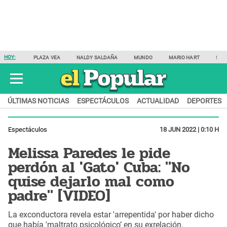
HOY:
PLAZA VEA
NALDY SALDAÑA
MUNDO
MARIO HART
SAM
ÚLTIMAS NOTICIAS
ESPECTÁCULOS
ACTUALIDAD
DEPORTES
Espectáculos
18 JUN 2022 | 0:10 H
Melissa Paredes le pide
perdón al 'Gato' Cuba: "No
quise dejarlo mal como
padre" [VIDEO]
La exconductora revela estar 'arrepentida' por haber dicho
que había 'maltrato psicológico’ en su exrelación.