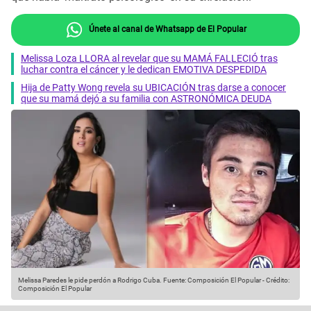
Únete al canal de Whatsapp de El Popular
Melissa Loza LLORA al revelar que su MAMÁ FALLECIÓ tras
luchar contra el cáncer y le dedican EMOTIVA DESPEDIDA
Hija de Patty Wong revela su UBICACIÓN tras darse a conocer
que su mamá dejó a su familia con ASTRONÓMICA DEUDA
Melissa Paredes le pide perdón a Rodrigo Cuba.
Fuente: Composición El Popular
-
Crédito:
Composición El Popular