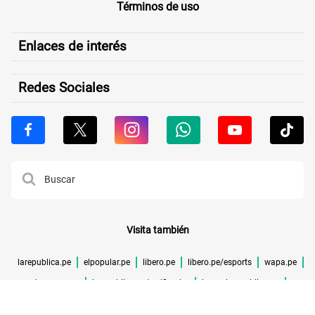
Términos de uso
Enlaces de interés
Redes Sociales
Visita también
larepublica.pe
elpopular.pe
libero.pe
libero.pe/esports
wapa.pe
buenazo.pe
larepublica.pe/verificador
lrmas.larepublica.pe
cuponidad.pe