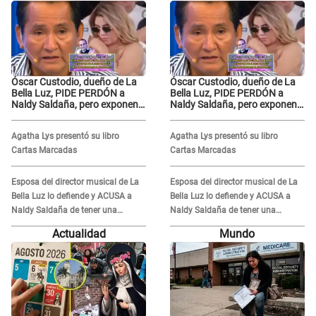
Óscar Custodio, dueño de La
Óscar Custodio, dueño de La
Bella Luz, PIDE PERDÓN a
Bella Luz, PIDE PERDÓN a
Naldy Saldaña, pero exponen
Naldy Saldaña, pero exponen
audio donde le reclama por
audio donde le reclama por
VIDEOS: "No hay necesidad de
VIDEOS: "No hay necesidad de
Agatha Lys presentó su libro
Agatha Lys presentó su libro
grabar"
grabar"
Cartas Marcadas
Cartas Marcadas
Esposa del director musical de La
Esposa del director musical de La
Bella Luz lo defiende y ACUSA a
Bella Luz lo defiende y ACUSA a
Naldy Saldaña de tener una
Naldy Saldaña de tener una
relación con él y otros integrantes
relación con él y otros integrantes
Actualidad
Mundo