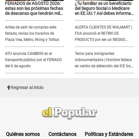
FERIADOS de AGOSTO 2026:
¿Tu familiar es un beneficiario
estas son las próximas fechas
del Seguro Social o Medicare
de descanso que tendrán miles
en EE.UU.? Así debes informar
de peruanos
sobre su muerte para EVITAR
COBROS
Antes de salir de compras este
ALERTA CLIENTES DE WALMART |
feriado, revisa los horarios de
FDA anunció el RETIRO DE
Plaza Vea, Metro, Wong y Tottus
PRODUCTO por ser un RIESGO
MORTAL para consumidores: ¿Cuál
es?
ATU anuncia CAMBIOS en el
Terror para inmigrantes
transporte público por el FERIADO
indocumentados | Hombre fallece
del 6 de agosto
en centro de detención del ICE tras
sufrir una "emergencia médica"
Regresar al inicio
Quiénes somos
Contáctanos
Políticas y Estándares