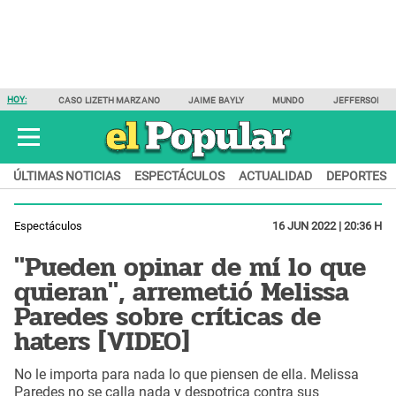
HOY:
CASO LIZETH MARZANO
JAIME BAYLY
MUNDO
JEFFERSON F
ÚLTIMAS NOTICIAS
ESPECTÁCULOS
ACTUALIDAD
DEPORTES
Espectáculos
16 JUN 2022 | 20:36 H
"Pueden opinar de mí lo que
quieran", arremetió Melissa
Paredes sobre críticas de
haters [VIDEO]
No le importa para nada lo que piensen de ella. Melissa
Paredes no se calla nada y despotrica contra sus