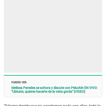
PUEDES VER:
Melissa Paredes se achora y discute con Peluchín EN VIVO:
"Ubícate, quieres hacerte de la vista gorda" [VIDEO]
"Déjame decirte que no acordamos nada con ellos, todo lo