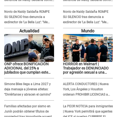
'acto bochornoso': "No es justo
'acto bochornoso': "No es justo
atacar a otra mujer"
atacar a otra mujer"
Novio de Naldy Saldaña ROMPE
Novio de Naldy Saldaña ROMPE
SU SILENCIO tras denuncia a
SU SILENCIO tras denuncia a
exdirector de 'La Bella Luz': "Me
exdirector de 'La Bella Luz': "Me
basta con que ella esté bien"
basta con que ella esté bien"
Actualidad
Mundo
ONP ofrece BONIFICACIÓN
HORROR en Walmart |
ADICIONAL del 25% a
Trabajador es DENUNCIADO
jubilados que cumplan este
por agresión sexual a una
REQUISITO: revisa si accedes
cliente y su respuesta
aquí
INDIGNÓ A TODOS
Simone Biles llega a Lima 2027 y
ALERTA CONDUCTORES | Nueva
deja mensaje a jóvenes atletas:
York, Los Ángeles y Houston
“Diviértanse y abracen el camino”
ordenan PROHIBIR LICENCIAS a
quienes no presenten ESTE
DOCUMENTO
Familias afectadas por sismo en
La PEOR NOTICIA para inmigrantes
Junín podrán obtener títulos de
| Nueva York permitirá que agentes
propiedad tras importante acuerdo
del ICE si puedan CUBRIRSE EL