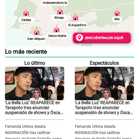
Lo más reciente
Lo último
Espectáculos
'La Bella Luz' REAPARECE en
'La Bella Luz' REAPARECE en
Tarapoto tras anunciar
Tarapoto tras anunciar
suspensión de shows y Óscar
suspensión de shows y Óscar
Junior se JUSTIFICA: "Por un
Junior se JUSTIFICA: "Por un
error no vamos a pagar todos"
error no vamos a pagar todos"
Fernanda Urbina desata
Fernanda Urbina desata
INDIGNACIÓN tras calificar
INDIGNACIÓN tras calificar
denuncia de Naldy Saldaña como
denuncia de Naldy Saldaña como