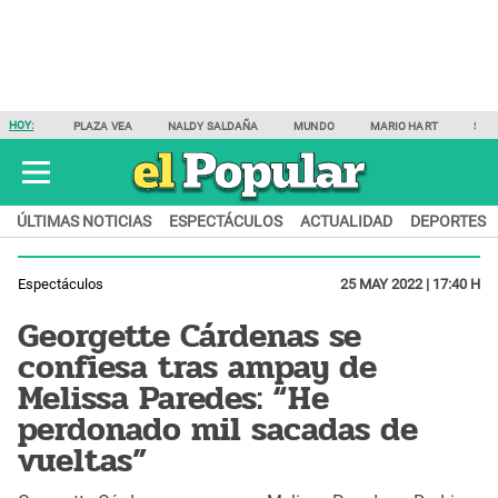
HOY:
PLAZA VEA
NALDY SALDAÑA
MUNDO
MARIO HART
SAM
ÚLTIMAS NOTICIAS
ESPECTÁCULOS
ACTUALIDAD
DEPORTES
Espectáculos
25 MAY 2022 | 17:40 H
Georgette Cárdenas se
confiesa tras ampay de
Melissa Paredes: “He
perdonado mil sacadas de
vueltas”