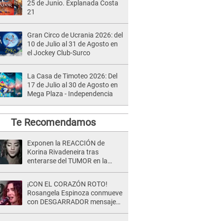
25 de Junio. Explanada Costa
21
Gran Circo de Ucrania 2026: del
10 de Julio al 31 de Agosto en
el Jockey Club-Surco
La Casa de Timoteo 2026: Del
17 de Julio al 30 de Agosto en
Mega Plaza - Independencia
Te Recomendamos
Exponen la REACCIÓN de
Korina Rivadeneira tras
enterarse del TUMOR en la
cabeza de Mario Hart: "Ella
estaba muy..."
¡CON EL CORAZÓN ROTO!
Rosangela Espinoza conmueve
con DESGARRADOR mensaje
tras terrible pérdida: "Descansa
en paz..."