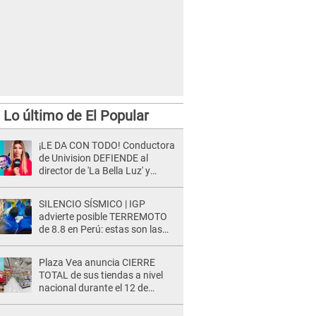
Lo último de El Popular
¡LE DA CON TODO! Conductora
de Univision DEFIENDE al
director de 'La Bella Luz' y
ARREMETE contra Naldy
Saldaña: “Muchas amantes...”
SILENCIO SÍSMICO | IGP
advierte posible TERREMOTO
de 8.8 en Perú: estas son las
zonas más expuestas
Plaza Vea anuncia CIERRE
TOTAL de sus tiendas a nivel
nacional durante el 12 de
agosto por este MOTIVO