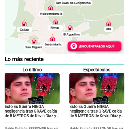
Lo más reciente
Lo último
Espectáculos
Esto Es Guerra NIEGA
Esto Es Guerra NIEGA
negligencia tras GRAVE caída
negligencia tras GRAVE caída
de 8 METROS de Kevin Díaz y
de 8 METROS de Kevin Díaz y
lo SEÑALAN: "No adoptó la
lo SEÑALAN: "No adoptó la
postura correcta"
postura correcta"
Naldy Saldaña RESPONDE tras ser
Naldy Saldaña RESPONDE tras ser