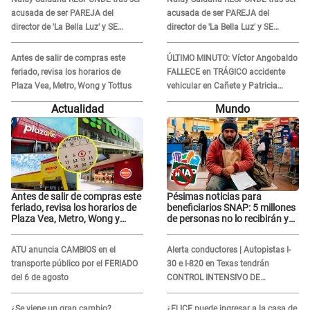
acusada de ser PAREJA del
acusada de ser PAREJA del
director de 'La Bella Luz' y SE
director de 'La Bella Luz' y SE
QUIEBRA: "Quieren tapar lo
QUIEBRA: "Quieren tapar lo
evidente..."
evidente..."
Antes de salir de compras este
ÚLTIMO MINUTO: Víctor Angobaldo
feriado, revisa los horarios de
FALLECE en TRÁGICO accidente
Plaza Vea, Metro, Wong y Tottus
vehicular en Cañete y Patricia
Alquinta lo confirma
Actualidad
Mundo
Antes de salir de compras este
Pésimas noticias para
feriado, revisa los horarios de
beneficiarios SNAP: 5 millones
Plaza Vea, Metro, Wong y
de personas no lo recibirán y
Tottus
ESTOS INMIGRANTES ya no
califican
ATU anuncia CAMBIOS en el
Alerta conductores | Autopistas I-
transporte público por el FERIADO
30 e I-820 en Texas tendrán
del 6 de agosto
CONTROL INTENSIVO DE
SEGURIDAD: Estas serán las
HORAS CRÍTICAS
¿Se viene un gran cambio?
¿El ICE puede ingresar a la casa de