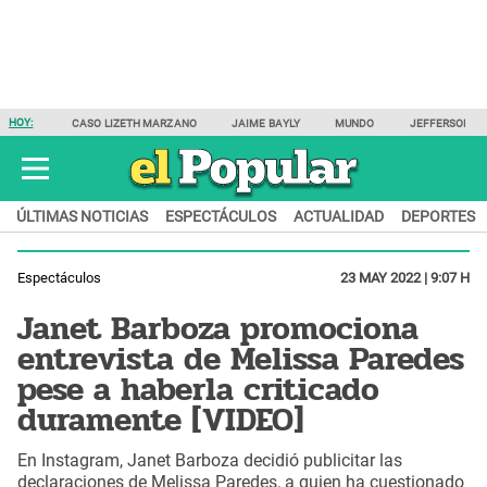
HOY:
CASO LIZETH MARZANO
JAIME BAYLY
MUNDO
JEFFERSON F
ÚLTIMAS NOTICIAS
ESPECTÁCULOS
ACTUALIDAD
DEPORTES
Espectáculos
23 MAY 2022 | 9:07 H
Janet Barboza promociona
entrevista de Melissa Paredes
pese a haberla criticado
duramente [VIDEO]
En Instagram, Janet Barboza decidió publicitar las
declaraciones de Melissa Paredes, a quien ha cuestionado