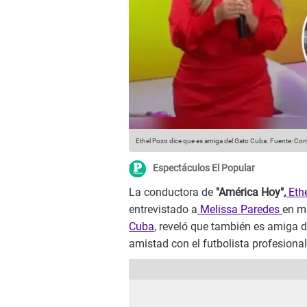
Ethel Pozo dice que es amiga del Gato Cuba.
Fuente: Com
Espectáculos El Popular
La conductora de
"América Hoy",
Eth
entrevistado a
Melissa Paredes
en m
Cuba
, reveló que también es amiga d
amistad con el futbolista profesional