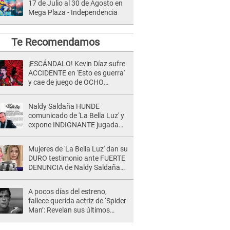
17 de Julio al 30 de Agosto en
Mega Plaza - Independencia
Te Recomendamos
¡ESCÁNDALO! Kevin Díaz sufre
ACCIDENTE en 'Esto es guerra'
y cae de juego de OCHO
METROS de altura: "La
colchoneta se rompe..."
Naldy Saldaña HUNDE
comunicado de 'La Bella Luz' y
expone INDIGNANTE jugada
para DEFENDER a director:
"Que he tenido algo..."
Mujeres de 'La Bella Luz' dan su
DURO testimonio ante FUERTE
DENUNCIA de Naldy Saldaña
contra director: "Cualquier
acusación de apañamiento..."
A pocos días del estreno,
fallece querida actriz de ‘Spider-
Man’: Revelan sus últimos
momentos de vida