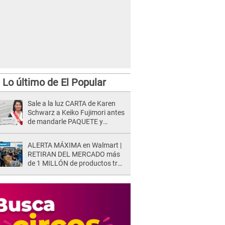
Lo último de El Popular
Sale a la luz CARTA de Karen
Schwarz a Keiko Fujimori antes
de mandarle PAQUETE y
revelan intermediario: "En el
cargo..."
ALERTA MÁXIMA en Walmart |
RETIRAN DEL MERCADO más
de 1 MILLÓN de productos tras
causar HERIDAS GRAVES en
usuarios