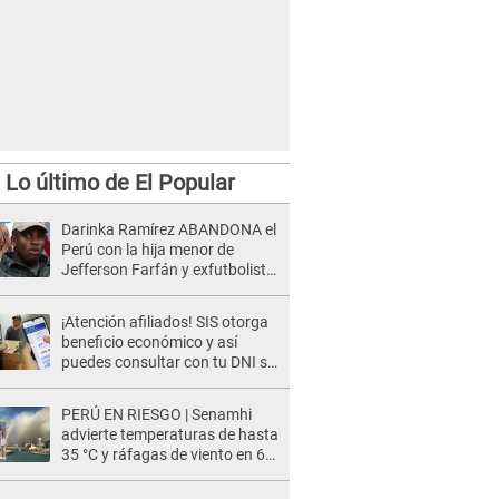
Lo último de El Popular
Darinka Ramírez ABANDONA el
Perú con la hija menor de
Jefferson Farfán y exfutbolista
REACCIONA: "A ti que..."
¡Atención afiliados! SIS otorga
beneficio económico y así
puedes consultar con tu DNI si
te corresponde
PERÚ EN RIESGO | Senamhi
advierte temperaturas de hasta
35 °C y ráfagas de viento en 6
regiones del país