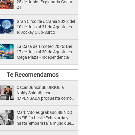
25 de Junio. Explanada Costa
21
Gran Circo de Ucrania 2026: del
10 de Julio al 31 de Agosto en
el Jockey Club-Surco
La Casa de Timoteo 2026: Del
17 de Julio al 30 de Agosto en
Mega Plaza - Independencia
Te Recomendamos
Óscar Junior SE DIRIGE a
Naldy Saldaña con
IMPENSADA propuesta como
nuevo líder de 'La Bella Luz' tras
denuncia: "Otro tipo de ley..."
Mark Vito es grabado SIENDO
'INFIEL' a Leslie Echevarría y
hasta 'embaraza' a mujer que
sería su AMANTE: "¡Eres un
desgraciado! "