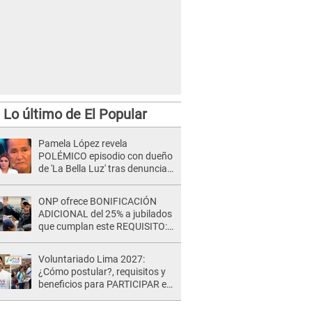
Lo último de El Popular
Pamela López revela
POLÉMICO episodio con dueño
de 'La Bella Luz' tras denuncia
de Naldy Saldaña: "Se acercó..."
ONP ofrece BONIFICACIÓN
ADICIONAL del 25% a jubilados
que cumplan este REQUISITO:
revisa si accedes aquí
Voluntariado Lima 2027:
¿Cómo postular?, requisitos y
beneficios para PARTICIPAR en
los Juegos Panamericanos