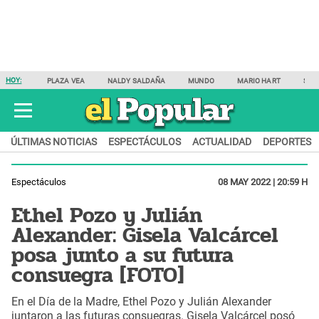
HOY:
PLAZA VEA
NALDY SALDAÑA
MUNDO
MARIO HART
SAM
ÚLTIMAS NOTICIAS
ESPECTÁCULOS
ACTUALIDAD
DEPORTES
Espectáculos
08 MAY 2022 | 20:59 H
Ethel Pozo y Julián
Alexander: Gisela Valcárcel
posa junto a su futura
consuegra [FOTO]
En el Día de la Madre, Ethel Pozo y Julián Alexander
juntaron a las futuras consuegras. Gisela Valcárcel posó