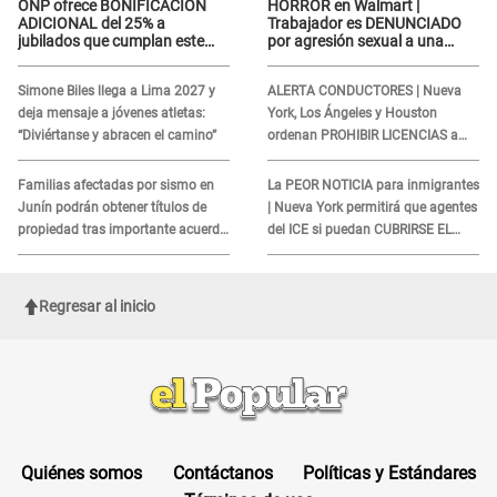
ONP ofrece BONIFICACIÓN
HORROR en Walmart |
ADICIONAL del 25% a
Trabajador es DENUNCIADO
jubilados que cumplan este
por agresión sexual a una
REQUISITO: revisa si accedes
cliente y su respuesta
aquí
INDIGNÓ A TODOS
Simone Biles llega a Lima 2027 y
ALERTA CONDUCTORES | Nueva
deja mensaje a jóvenes atletas:
York, Los Ángeles y Houston
“Diviértanse y abracen el camino”
ordenan PROHIBIR LICENCIAS a
quienes no presenten ESTE
DOCUMENTO
Familias afectadas por sismo en
La PEOR NOTICIA para inmigrantes
Junín podrán obtener títulos de
| Nueva York permitirá que agentes
propiedad tras importante acuerdo
del ICE si puedan CUBRIRSE EL
de Cofopri
ROSTRO
Regresar al inicio
Quiénes somos
Contáctanos
Políticas y Estándares