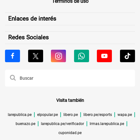
Términos de uso
Enlaces de interés
Redes Sociales
Visita también
larepublica.pe
elpopular.pe
libero.pe
libero.pe/esports
wapa.pe
buenazo.pe
larepublica.pe/verificador
lrmas.larepublica.pe
cuponidad.pe