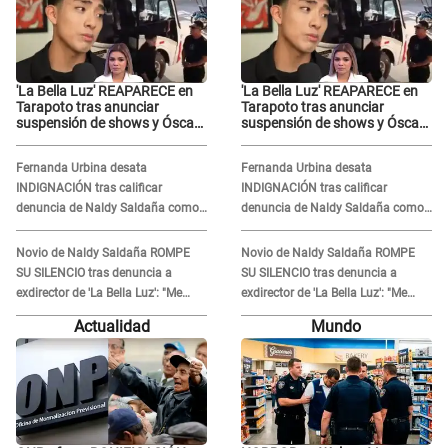
'La Bella Luz' REAPARECE en
'La Bella Luz' REAPARECE en
Tarapoto tras anunciar
Tarapoto tras anunciar
suspensión de shows y Óscar
suspensión de shows y Óscar
Junior se JUSTIFICA: "Por un
Junior se JUSTIFICA: "Por un
error no vamos a pagar todos"
error no vamos a pagar todos"
Fernanda Urbina desata
Fernanda Urbina desata
INDIGNACIÓN tras calificar
INDIGNACIÓN tras calificar
denuncia de Naldy Saldaña como
denuncia de Naldy Saldaña como
'acto bochornoso': "No es justo
'acto bochornoso': "No es justo
atacar a otra mujer"
atacar a otra mujer"
Novio de Naldy Saldaña ROMPE
Novio de Naldy Saldaña ROMPE
SU SILENCIO tras denuncia a
SU SILENCIO tras denuncia a
exdirector de 'La Bella Luz': "Me
exdirector de 'La Bella Luz': "Me
basta con que ella esté bien"
basta con que ella esté bien"
Actualidad
Mundo