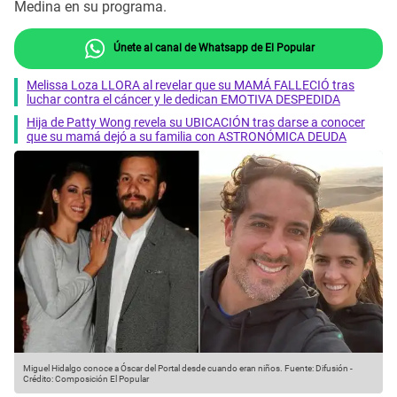
Medina en su programa.
Únete al canal de Whatsapp de El Popular
Melissa Loza LLORA al revelar que su MAMÁ FALLECIÓ tras
luchar contra el cáncer y le dedican EMOTIVA DESPEDIDA
Hija de Patty Wong revela su UBICACIÓN tras darse a conocer
que su mamá dejó a su familia con ASTRONÓMICA DEUDA
Miguel Hidalgo conoce a Óscar del Portal desde cuando eran niños.
Fuente: Difusión
-
Crédito: Composición El Popular