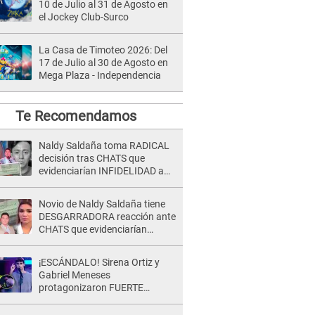
10 de Julio al 31 de Agosto en
el Jockey Club-Surco
La Casa de Timoteo 2026: Del
17 de Julio al 30 de Agosto en
Mega Plaza - Independencia
Te Recomendamos
Naldy Saldaña toma RADICAL
decisión tras CHATS que
evidenciarían INFIDELIDAD a
su novio con animador de 'La
Bella Luz': "Un día..."
Novio de Naldy Saldaña tiene
DESGARRADORA reacción ante
CHATS que evidenciarían
INFIDELIDAD con animador de
'La Bella Luz': "Se puso..."
¡ESCÁNDALO! Sirena Ortiz y
Gabriel Meneses
protagonizaron FUERTE
DISCUSIÓN en vivo en ‘Esto es
Guerra’: “Ya no quiero...”