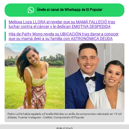
Únete al canal de Whatsapp de El Popular
Melissa Loza LLORA al revelar que su MAMÁ FALLECIÓ tras
luchar contra el cáncer y le dedican EMOTIVA DESPEDIDA
Hija de Patty Wong revela su UBICACIÓN tras darse a conocer
que su mamá dejó a su familia con ASTRONÓMICA DEUDA
Pedro Loli le había regalado a Fiorella Méndez un anillo de compromiso valorizado en 15 mil
dólares.
Fuente: Instagram
-
Crédito: Composición El Popular