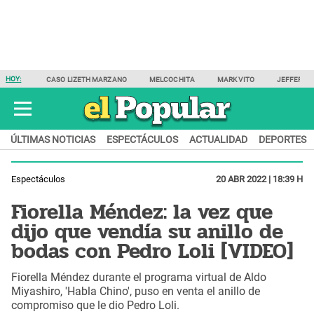
HOY:
CASO LIZETH MARZANO
MELCOCHITA
MARK VITO
JEFFERSO
ÚLTIMAS NOTICIAS
ESPECTÁCULOS
ACTUALIDAD
DEPORTES
Espectáculos
20 ABR 2022 | 18:39 H
Fiorella Méndez: la vez que
dijo que vendía su anillo de
bodas con Pedro Loli [VIDEO]
Fiorella Méndez durante el programa virtual de Aldo
Miyashiro, 'Habla Chino', puso en venta el anillo de
compromiso que le dio Pedro Loli.