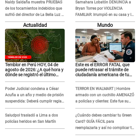
perdonen mis hijos, pero..."
Naldy Saldaña muestra PRUEBAS
Samahara Lobatón DENUNCIA a
de los tocamientos indebidos que
Bryan Torres por VIOLENCIA
sufrió del director de La Bella Luz y
FAMILIAR: Irrumpió en su casa y la
SE QUIEBRA: "Estaba asustada"
atacó en la calle
Actualidad
Mundo
Temblor en Perú HOY, 04 de
Este es el ERROR FATAL que
agosto de 2026: ¿A qué hora y
puede retrasar el trámite de
dónde se registró el último
ciudadanía americana de tu
sismo, según IGP?
hijo nacido en el extranjero
Poder Judicial condena a César
TERROR EN WALMART | Hombre
Acuña a un año y medio de prisión
armado con un cuchillo AMENAZÓ
suspendida: Deberá cumplir reglas
a policías y clientes: Este fue su
de conducta
INSÓLITO FINAL
Saludpol trasladó a Lima a dos
¿Cuándo debes cambiar tu Green
policías heridos en San Martín
Card? GUÍA FÁCIL para
reemplazarla y así no complicar tu
proceso migratorio