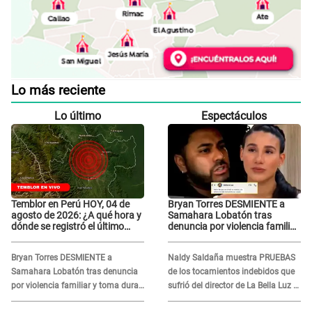
Lo más reciente
Lo último
Espectáculos
Temblor en Perú HOY, 04 de
Bryan Torres DESMIENTE a
agosto de 2026: ¿A qué hora y
Samahara Lobatón tras
dónde se registró el último
denuncia por violencia familiar
sismo, según IGP?
y toma dura decisión: "Otra
mentira, que me perdonen mis
Bryan Torres DESMIENTE a
Naldy Saldaña muestra PRUEBAS
hijos, pero..."
Samahara Lobatón tras denuncia
de los tocamientos indebidos que
por violencia familiar y toma dura
sufrió del director de La Bella Luz y
decisión: "Otra mentira, que me
SE QUIEBRA: "Estaba asustada"