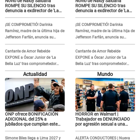
Novio de Naldy Saldaña
Novio de Naldy Saldaña
ROMPE SU SILENCIO tras
ROMPE SU SILENCIO tras
denuncia a exdirector de 'La
denuncia a exdirector de 'La
Bella Luz': "Me basta con que
Bella Luz': "Me basta con que
ella esté bien"
ella esté bien"
¡SE COMPROMETIÓ! Darinka
¡SE COMPROMETIÓ! Darinka
Ramírez, madre de la última hija de
Ramírez, madre de la última hija de
Jefferson Farfán, anuncia su
Jefferson Farfán, anuncia su
compromiso: "Sí, para siempre"
compromiso: "Sí, para siempre"
Cantante de Amor Rebelde
Cantante de Amor Rebelde
EXPONE a Óscar Junior de 'La
EXPONE a Óscar Junior de 'La
Bella Luz' tras comprometedor
Bella Luz' tras comprometedor
video y detalla DESAGRADABLE
video y detalla DESAGRADABLE
Actualidad
Mundo
momento: "Me hizo sentir
momento: "Me hizo sentir
incómoda"
incómoda"
ONP ofrece BONIFICACIÓN
HORROR en Walmart |
ADICIONAL del 25% a
Trabajador es DENUNCIADO
jubilados que cumplan este
por agresión sexual a una
REQUISITO: revisa si accedes
cliente y su respuesta
aquí
INDIGNÓ A TODOS
Simone Biles llega a Lima 2027 y
ALERTA CONDUCTORES | Nueva