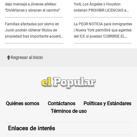
deja mensaje a jóvenes atletas:
York, Los Ángeles y Houston
“Diviértanse y abracen el camino”
ordenan PROHIBIR LICENCIAS a
quienes no presenten ESTE
DOCUMENTO
Familias afectadas por sismo en
La PEOR NOTICIA para inmigrantes
Junín podrán obtener títulos de
| Nueva York permitirá que agentes
propiedad tras importante acuerdo
del ICE si puedan CUBRIRSE EL
de Cofopri
ROSTRO
Regresar al inicio
Quiénes somos
Contáctanos
Políticas y Estándares
Términos de uso
Enlaces de interés