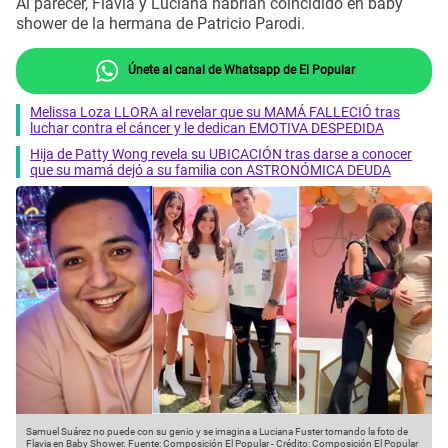
Al parecer, Flavia y Luciana habrían coincidido en baby
shower de la hermana de Patricio Parodi.
Únete al canal de Whatsapp de El Popular
Melissa Loza LLORA al revelar que su MAMÁ FALLECIÓ tras
luchar contra el cáncer y le dedican EMOTIVA DESPEDIDA
Hija de Patty Wong revela su UBICACIÓN tras darse a conocer
que su mamá dejó a su familia con ASTRONÓMICA DEUDA
Samuel Suárez no puede con su genio y se imagina a Luciana Fuster tomando la foto de
Flavia en Baby Shower.
Fuente: Composición El Popular
-
Crédito: Composición El Popular