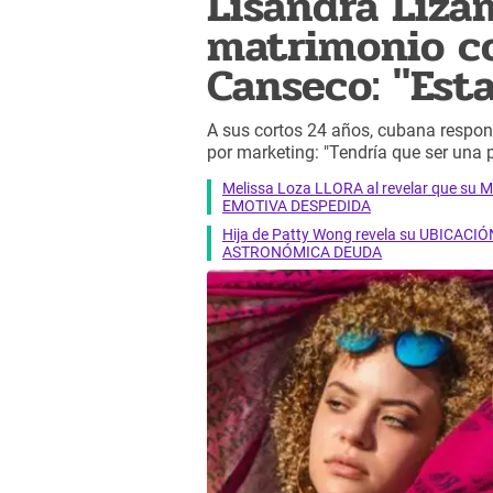
Lisandra Liza
matrimonio co
Canseco: "Es
A sus cortos 24 años, cubana respo
por marketing: "Tendría que ser una 
Melissa Loza LLORA al revelar que su M
EMOTIVA DESPEDIDA
Hija de Patty Wong revela su UBICACIÓN
ASTRONÓMICA DEUDA