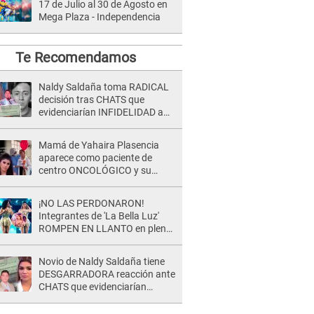
17 de Julio al 30 de Agosto en
Mega Plaza - Independencia
Te Recomendamos
Naldy Saldaña toma RADICAL
decisión tras CHATS que
evidenciarían INFIDELIDAD a
su novio con animador de 'La
Bella Luz': "Un día..."
Mamá de Yahaira Plasencia
aparece como paciente de
centro ONCOLÓGICO y su
hermano lanza DESGARRADOR
mensaje: "Hoy fue la última..."
¡NO LAS PERDONARON!
Integrantes de 'La Bella Luz'
ROMPEN EN LLANTO en pleno
concierto y reciben FUERTES
CRÍTICAS: “La víctima ...”
Novio de Naldy Saldaña tiene
DESGARRADORA reacción ante
CHATS que evidenciarían
INFIDELIDAD con animador de
'La Bella Luz': "Se puso..."