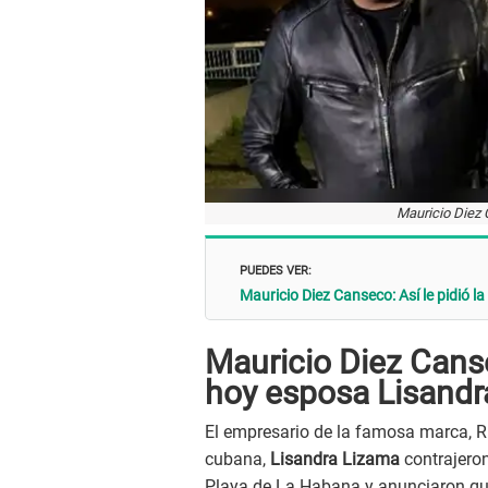
Mauricio Diez 
PUEDES VER:
Mauricio Diez Canseco: Así le pidió 
Mauricio Diez Canse
hoy esposa Lisand
El empresario de la famosa marca, R
cubana,
Lisandra Lizama
contrajeron
Playa de La Habana y anunciaron que,