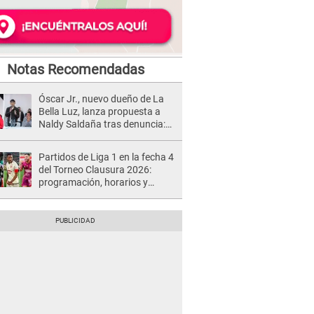
Notas Recomendadas
Óscar Jr., nuevo dueño de La
Bella Luz, lanza propuesta a
Naldy Saldaña tras denuncia:
“Va a haber otro tipo de ley”
Partidos de Liga 1 en la fecha 4
del Torneo Clausura 2026:
programación, horarios y
dónde ver