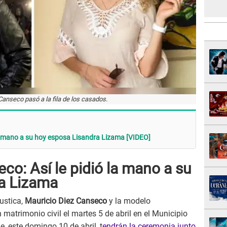
Canseco pasó a la fila de los casados.
la mano a su hoy esposa Lisandra Lizama [VIDEO]
co: Así le pidió la mano a su
ra Lizama
ustica,
Mauricio Diez Canseco
y la modelo
 matrimonio civil el martes 5 de abril en el Municipio
 este domingo 10 de abril, t
endrán la ceremonia junto