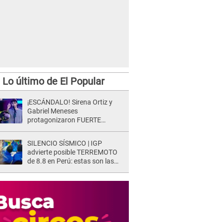
Lo último de El Popular
¡ESCÁNDALO! Sirena Ortiz y
Gabriel Meneses
protagonizaron FUERTE
DISCUSIÓN en vivo en ‘Esto es
Guerra’: “Ya no quiero...”
SILENCIO SÍSMICO | IGP
advierte posible TERREMOTO
de 8.8 en Perú: estas son las
zonas más expuestas