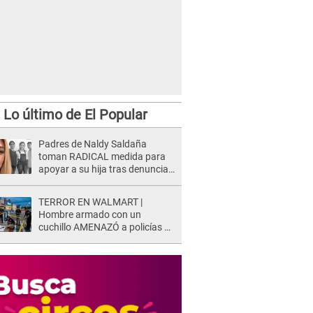
Lo último de El Popular
Padres de Naldy Saldaña
toman RADICAL medida para
apoyar a su hija tras denuncia
contra director musical de La
Bella Luz: "Esto no se va a
TERROR EN WALMART |
quedar así"
Hombre armado con un
cuchillo AMENAZÓ a policías y
clientes: Este fue su INSÓLITO
FINAL