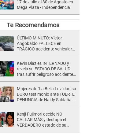
17 de Julio al 30 de Agosto en
Mega Plaza - Independencia
Te Recomendamos
ÚLTIMO MINUTO: Víctor
Angobaldo FALLECE en
TRÁGICO accidente vehicular
en Cañete y Patricia Alquinta lo
confirma
Kevin Díaz es INTERNADO y
revela su ESTADO DE SALUD
tras sufrir peligroso accidente
en 'EEG' y caer desde altura de
ocho metros
Mujeres de 'La Bella Luz' dan su
DURO testimonio ante FUERTE
DENUNCIA de Naldy Saldaña
contra director: "Cualquier
acusación de apañamiento..."
Kenji Fujimori decide NO
CALLAR MÁS y destapa el
VERDADERO estado de su
relación familiar con Keiko
Fujimori: "Mi familia es Érika, mi