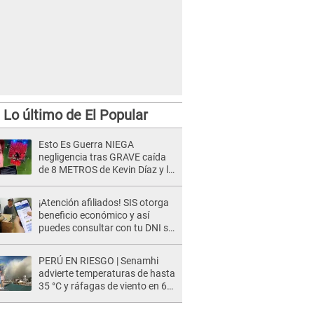
Lo último de El Popular
Esto Es Guerra NIEGA
negligencia tras GRAVE caída
de 8 METROS de Kevin Díaz y lo
SEÑALAN: "No adoptó la
postura correcta"
¡Atención afiliados! SIS otorga
beneficio económico y así
puedes consultar con tu DNI si
te corresponde
PERÚ EN RIESGO | Senamhi
advierte temperaturas de hasta
35 °C y ráfagas de viento en 6
regiones del país