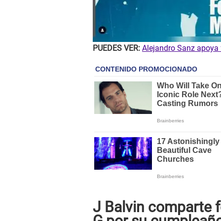
PUEDES VER:
Alejandro Sanz apoya f
J Balvin comparte f
G por su cumpleañ