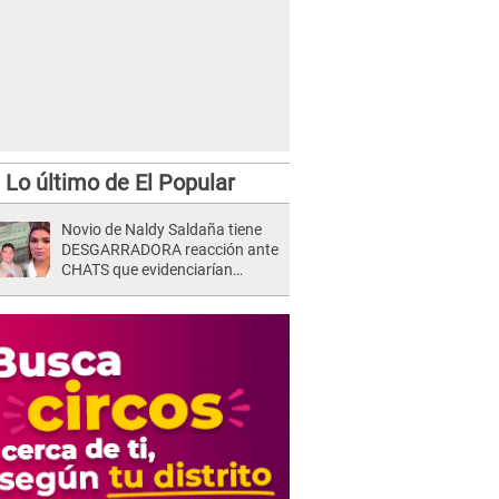
Lo último de El Popular
Novio de Naldy Saldaña tiene
DESGARRADORA reacción ante
CHATS que evidenciarían
INFIDELIDAD con animador de
'La Bella Luz': "Se puso..."