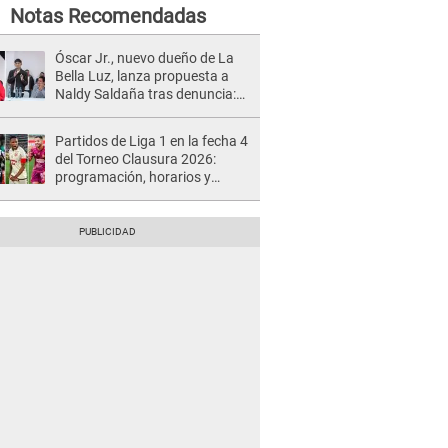
Notas Recomendadas
Óscar Jr., nuevo dueño de La
Bella Luz, lanza propuesta a
Naldy Saldaña tras denuncia:
“Va a haber otro tipo de ley”
Partidos de Liga 1 en la fecha 4
del Torneo Clausura 2026:
programación, horarios y
dónde ver