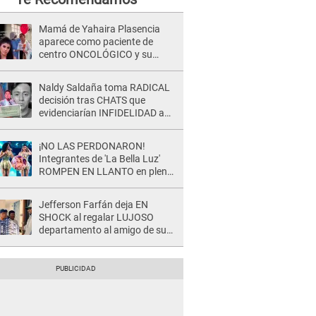
Mamá de Yahaira Plasencia
aparece como paciente de
centro ONCOLÓGICO y su
hermano lanza DESGARRADOR
mensaje: "Hoy fue la última..."
Naldy Saldaña toma RADICAL
decisión tras CHATS que
evidenciarían INFIDELIDAD a
su novio con animador de 'La
Bella Luz': "Un día..."
¡NO LAS PERDONARON!
Integrantes de 'La Bella Luz'
ROMPEN EN LLANTO en pleno
concierto y reciben FUERTES
CRÍTICAS: “La víctima ...”
Jefferson Farfán deja EN
SHOCK al regalar LUJOSO
departamento al amigo de su
hijo y lo HUNDEN en redes: "A
su hija se lo negó"