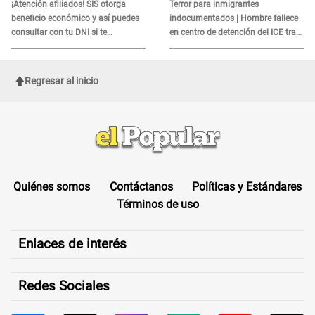
es?
¡Atención afiliados! SIS otorga
Terror para inmigrantes
beneficio económico y así puedes
indocumentados | Hombre fallece
consultar con tu DNI si te
en centro de detención del ICE tras
corresponde
sufrir una "emergencia médica"
Regresar al inicio
Quiénes somos
Contáctanos
Políticas y Estándares
Términos de uso
Enlaces de interés
Redes Sociales