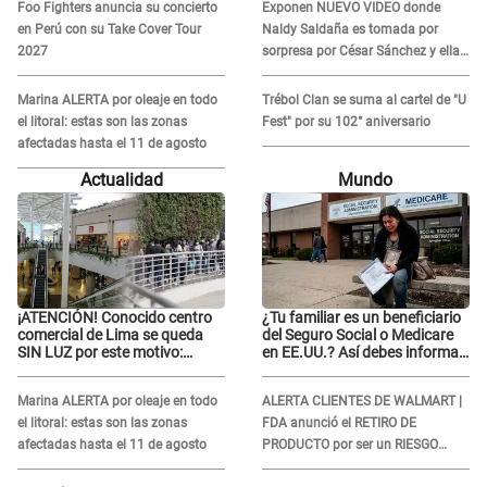
Foo Fighters anuncia su concierto
Exponen NUEVO VIDEO donde
en Perú con su Take Cover Tour
Naldy Saldaña es tomada por
2027
sorpresa por César Sánchez y ella
evidencia su REACCIÓN: Le agarró
la mano
Marina ALERTA por oleaje en todo
Trébol Clan se suma al cartel de "U
el litoral: estas son las zonas
Fest" por su 102° aniversario
afectadas hasta el 11 de agosto
Actualidad
Mundo
¡ATENCIÓN! Conocido centro
¿Tu familiar es un beneficiario
comercial de Lima se queda
del Seguro Social o Medicare
SIN LUZ por este motivo:
en EE.UU.? Así debes informar
¿desde cuándo atenderá?
sobre su muerte para EVITAR
COBROS
Marina ALERTA por oleaje en todo
ALERTA CLIENTES DE WALMART |
el litoral: estas son las zonas
FDA anunció el RETIRO DE
afectadas hasta el 11 de agosto
PRODUCTO por ser un RIESGO
MORTAL para consumidores: ¿Cuál