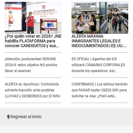
CRÍTICAS: “La víctima ...”
¿Por quién votar en 2026? JNE
ALERTA MÁXIMA
habilita PLATAFORMA para
INMIGRANTES LEGALES E
conocer CANDIDATOS y sus
INDOCUMENTADOS | EE.UU.
propuestas
ordena DESPIDOS MASIVOS y
DEPORTACIONES a estos
¡Atención, postulantes! SERUMS
ES OFICIAL | Agentes del ICE
extranjeros
2026-II: estos objetos NO podrás
utilizará CÁMARAS CORPORALES
llevar al examen
durante los operativos: Así
afectará a inmigrantes
ALERTA en Apurímac: Contraloría
CONFIRMADO | Los latinos tendrán
advierte inacción ante posibles
que PAGAR hasta US$20.000 para
LLUVIAS y DESBORDES por El Niño
solicitar la visa: ¿Perú está
incluido?
Regresar al inicio