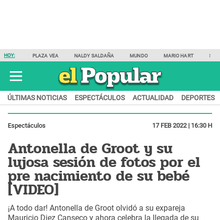
HOY:
PLAZA VEA
NALDY SALDAÑA
MUNDO
MARIO HART
SAM
ÚLTIMAS NOTICIAS
ESPECTÁCULOS
ACTUALIDAD
DEPORTES
Espectáculos
17 FEB 2022 | 16:30 H
Antonella de Groot y su
lujosa sesión de fotos por el
pre nacimiento de su bebé
[VIDEO]
¡A todo dar! Antonella de Groot olvidó a su expareja
Mauricio Diez Canseco y ahora celebra la llegada de su