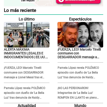
Lo más reciente
Lo último
Espectáculos
ALERTA MÁXIMA
¡FUERZA, LEO! Marcelo Tinelli
INMIGRANTES LEGALES E
conmueve con
INDOCUMENTADOS | EE.UU.
DESGARRADOR mensaje a
ordena DESPIDOS MASIVOS y
Lionel Messi tras el
DEPORTACIONES a estos
FALLECIMIENTO de su padre:
¡FUERZA, LEO! Marcelo Tinelli
Pamela López revela POLÉMICO
extranjeros
“Es un dolor difícil de explicar”
conmueve con DESGARRADOR
episodio con dueño de 'La Bella
mensaje a Lionel Messi tras el
Luz' tras denuncia de Naldy
FALLECIMIENTO de su padre: “Es
Saldaña: "Se acercó..."
un dolor difícil de explicar”
Pamela López revela POLÉMICO
¡NO LAS PERDONARON!
episodio con dueño de 'La Bella
Integrantes de 'La Bella Luz'
Luz' tras denuncia de Naldy
ROMPEN EN LLANTO en pleno
Saldaña: "Se acercó..."
concierto y reciben FUERTES
Actualidad
Mundo