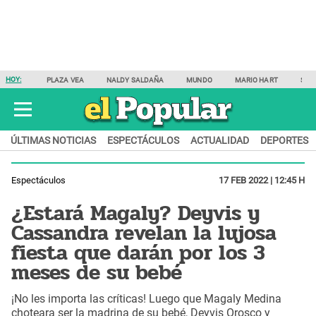
HOY:
PLAZA VEA
NALDY SALDAÑA
MUNDO
MARIO HART
SAM
ÚLTIMAS NOTICIAS
ESPECTÁCULOS
ACTUALIDAD
DEPORTES
Espectáculos
17 FEB 2022 | 12:45 H
¿Estará Magaly? Deyvis y
Cassandra revelan la lujosa
fiesta que darán por los 3
meses de su bebé
¡No les importa las críticas! Luego que Magaly Medina
choteara ser la madrina de su bebé, Deyvis Orosco y