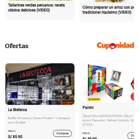
Tallarines verdes peruanos: receta
Cómo preparar un arroz con poll
clásica deliciosa (VIDEO)
tradicional riquísimo (VIDEO)
Ofertas
Panini
La Bistecca
Álbum Mundial 2026 PANINI: Álbum Tap
Buffet Almuerzo o Cena + Postre + 1 Ice tea en
dura o Paquetón. Delivery Incluido. ULTI
sus 4 locales
STOCK
PRECIO
Comprar
PRECIO
Comp
S/
85.90