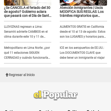
¿Se CANCELA el feriado del 30
Atención inmigrantes | Uscis
de agosto? Gobierno aclara
MODIFICA SUS REGLAS: Los
que pasará con el Día de Santa
trámites migratorios que
Rosa de Lima
podrían necesitar tu prueba de
ADN
LLOVIZNAS regresan a Lima:
ALIMENTOS GRATIS en California
Senamhi advierte CAMBIOS en el
desde el 10 al 13 de agosto: Estos
clima durante este 10 y 11 de
son los LUGARES y horarios para
agosto
recibir la ayuda
Metropolitano en Lima Norte: ¿por
ICE en los aeropuertos de EE.UU.:
qué 11 estaciones SIGUEN
Los DOCUMENTOS CLAVE que
CERRADAS y cuándo funcionaría
debe tener un inmigrante al viajar
toda la ampliación?
Regresar al inicio