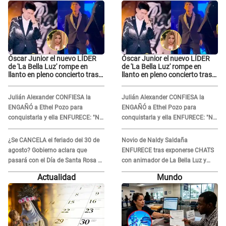
Óscar Junior el nuevo LÍDER
Óscar Junior el nuevo LÍDER
de 'La Bella Luz' rompe en
de 'La Bella Luz' rompe en
llanto en pleno concierto tras
llanto en pleno concierto tras
GRAVE DENUNCIA de Naldy
GRAVE DENUNCIA de Naldy
Saldaña: “Prometo no
Saldaña: “Prometo no
Julián Alexander CONFIESA la
Julián Alexander CONFIESA la
defraudarlos”
defraudarlos”
ENGAÑÓ a Ethel Pozo para
ENGAÑÓ a Ethel Pozo para
conquistarla y ella ENFURECE: "No
conquistarla y ella ENFURECE: "No
te lo voy a perdonar nunca"
te lo voy a perdonar nunca"
¿Se CANCELA el feriado del 30 de
Novio de Naldy Saldaña
agosto? Gobierno aclara que
ENFURECE tras exponerse CHATS
pasará con el Día de Santa Rosa de
con animador de La Bella Luz y
Lima
ADVIERTE: "Estúp@&# que cree
Actualidad
Mundo
que..."