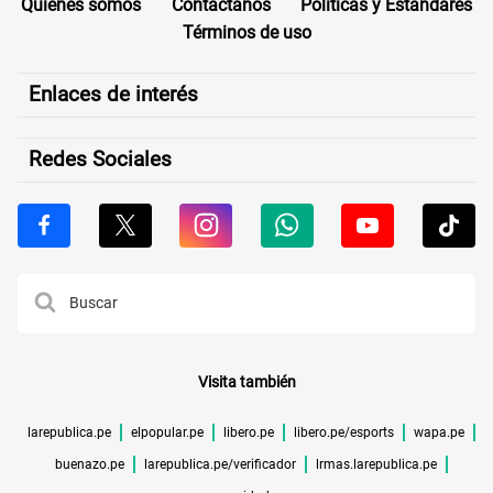
Quiénes somos
Contáctanos
Políticas y Estándares
Términos de uso
Enlaces de interés
Redes Sociales
Visita también
larepublica.pe
elpopular.pe
libero.pe
libero.pe/esports
wapa.pe
buenazo.pe
larepublica.pe/verificador
lrmas.larepublica.pe