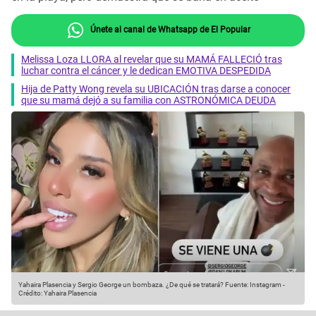
Únete al canal de Whatsapp de El Popular
Melissa Loza LLORA al revelar que su MAMÁ FALLECIÓ tras
luchar contra el cáncer y le dedican EMOTIVA DESPEDIDA
Hija de Patty Wong revela su UBICACIÓN tras darse a conocer
que su mamá dejó a su familia con ASTRONÓMICA DEUDA
Yahaira Plasencia y Sergio George un bombaza. ¿De qué se tratará?
Fuente: Instagram
-
Crédito: Yahaira Plasencia