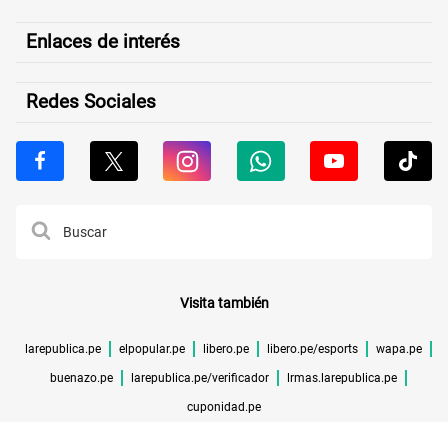
Enlaces de interés
Redes Sociales
Visita también
larepublica.pe
elpopular.pe
libero.pe
libero.pe/esports
wapa.pe
buenazo.pe
larepublica.pe/verificador
lrmas.larepublica.pe
cuponidad.pe