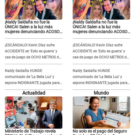
¡Naldy Saldaña no fue la
¡Naldy Saldaña no fue la
ÚNICA! Salen a la luz más
ÚNICA! Salen a la luz más
mujeres denunciando ACOSO
mujeres denunciando ACOSO
en 'La Bella Luz' por parte de
en 'La Bella Luz' por parte de
director
director
¡ESCÁNDALO! Kevin Díaz sufre
¡ESCÁNDALO! Kevin Díaz sufre
ACCIDENTE en 'Esto es guerra' y
ACCIDENTE en 'Esto es guerra' y
cae de juego de OCHO METROS de
cae de juego de OCHO METROS de
altura: "La colchoneta se rompe..."
altura: "La colchoneta se rompe..."
Naldy Saldaña HUNDE
Naldy Saldaña HUNDE
comunicado de 'La Bella Luz' y
comunicado de 'La Bella Luz' y
expone INDIGNANTE jugada para
expone INDIGNANTE jugada para
DEFENDER a director: "Que he
DEFENDER a director: "Que he
Actualidad
Mundo
tenido algo..."
tenido algo..."
Ministerio de Trabajo revela
No solo es el pago del Seguro