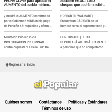
FECHA CLAVE para aprobar el
Social en EE.UU.: Los 3
AUMENTO del sueldo mínimo:
cheques que podrían recibir
"Tenemos que activar..."
millones de personas en
agosto
¿Incluirá el AUMENTO confirmado
HORROR EN WALMART |
por el Gobierno? MIDIS inicia pago
Encuentran CÁDAVER de un
de Pensión 65: requisitos y cómo
hombre cerca al supermercado y
obtener el beneficio economico
esto reveló la autopsia que le
realizaron
Ministerio Público inicia
CONFIRMADO | EE.UU.
INVESTIGACIÓN PRELIMINAR
DEPORTARÁ AUTOMÁTICAMENTE
contra orquesta "La Bella Luz" tras
a personas que no completaron
DENUNCIA de Naldy Saldaña
este formulario clave
Regresar al inicio
Quiénes somos
Contáctanos
Políticas y Estándares
Términos de uso