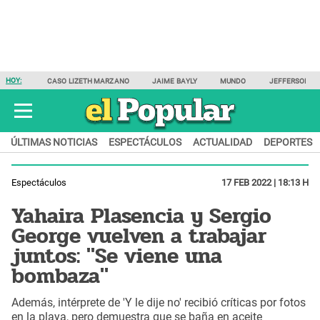
HOY:
CASO LIZETH MARZANO
JAIME BAYLY
MUNDO
JEFFERSON F
ÚLTIMAS NOTICIAS
ESPECTÁCULOS
ACTUALIDAD
DEPORTES
Espectáculos
17 FEB 2022 | 18:13 H
Yahaira Plasencia y Sergio
George vuelven a trabajar
juntos: "Se viene una
bombaza"
Además, intérprete de 'Y le dije no' recibió críticas por fotos
en la playa, pero demuestra que se baña en aceite