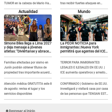
TUMOR en la cabeza de Mario Hart:
tras recibir fuertes ataques en
"Ella estaba muy..."
redes por DENUNCIA de acoso
Actualidad
Mundo
contra Naldy Saldaña
Simone Biles llega a Lima 2027
La PEOR NOTICIA para
y deja mensaje a jóvenes
inmigrantes | Nueva York
atletas: “Diviértanse y abracen
permitirá que agentes del ICE
el camino”
si puedan CUBRIRSE EL
ROSTRO
Familias afectadas por sismo en
TERROR PARA INMIGRANTES
Junín podrán obtener títulos de
LEGALES E ILEGALES EN EE.UU. |
propiedad tras importante acuerdo
ICE aumenta operativos y arrestos
de Cofopri
a extranjeros en aeropuertos
Atención médica GRATUTITA este 8
CONFIRMADO | Gobierno de EE.UU.
de agosto: revisa el lugar y los
investigará y visitará casa por casa
servicios disponibles
de las personas que TENGAN ESTE
TRABAJO
Regresar al inicio