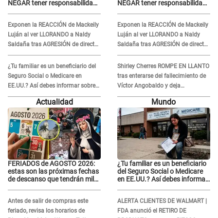
NEGAR tener responsabilidad
NEGAR tener responsabilidad
en la caída de Kevin Díaz desde
en la caída de Kevin Díaz desde
8 metros de altura
8 metros de altura
Exponen la REACCIÓN de Mackeily
Exponen la REACCIÓN de Mackeily
Luján al ver LLORANDO a Naldy
Luján al ver LLORANDO a Naldy
Saldaña tras AGRESIÓN de director
Saldaña tras AGRESIÓN de director
de 'La Bella Luz': Esto hizo
de 'La Bella Luz': Esto hizo
¿Tu familiar es un beneficiario del
Shirley Cherres ROMPE EN LLANTO
Seguro Social o Medicare en
tras enterarse del fallecimiento de
EE.UU.? Así debes informar sobre
Víctor Angobaldo y deja
su muerte para EVITAR COBROS
DESGARRADOR mensaje: "Mi
Actualidad
Mundo
corazón está roto..."
FERIADOS de AGOSTO 2026:
¿Tu familiar es un beneficiario
estas son las próximas fechas
del Seguro Social o Medicare
de descanso que tendrán miles
en EE.UU.? Así debes informar
de peruanos
sobre su muerte para EVITAR
COBROS
Antes de salir de compras este
ALERTA CLIENTES DE WALMART |
feriado, revisa los horarios de
FDA anunció el RETIRO DE