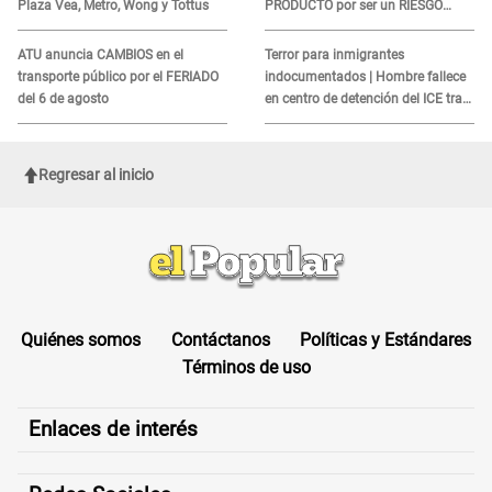
Plaza Vea, Metro, Wong y Tottus
PRODUCTO por ser un RIESGO
MORTAL para consumidores: ¿Cuál
es?
ATU anuncia CAMBIOS en el
Terror para inmigrantes
transporte público por el FERIADO
indocumentados | Hombre fallece
del 6 de agosto
en centro de detención del ICE tras
sufrir una "emergencia médica"
Regresar al inicio
Quiénes somos
Contáctanos
Políticas y Estándares
Términos de uso
Enlaces de interés