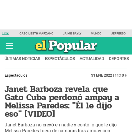
HOY:
CASO LIZETH MARZANO
JAIME BAYLY
MUNDO
JEFFERSON F
ÚLTIMAS NOTICIAS
ESPECTÁCULOS
ACTUALIDAD
DEPORTES
Espectáculos
31 ENE 2022 | 11:10 H
Janet Barboza revela que
Gato Cuba perdonó ampay a
Melissa Paredes: "Él le dijo
eso" [VIDEO]
Janet Barboza no creyó en nadie y contó lo que le dijo
Melissa Paredes fuera de cámaras tras ampay con