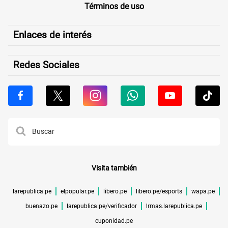
Términos de uso
Enlaces de interés
Redes Sociales
Visita también
larepublica.pe
elpopular.pe
libero.pe
libero.pe/esports
wapa.pe
buenazo.pe
larepublica.pe/verificador
lrmas.larepublica.pe
cuponidad.pe