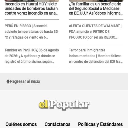
Incendio en Huaral HOY: siete
¿Tu familiar es un beneficiario
unidades de bomberos luchan
del Seguro Social o Medicare
contra voraz incendio en una
en EE.UU.? Así debes informar
ferretería
sobre su muerte para EVITAR
COBROS
PERÚ EN RIESGO | Senamhi
ALERTA CLIENTES DE WALMART |
advierte temperaturas de hasta 35
FDA anunció el RETIRO DE
°C y ráfagas de viento en 6
PRODUCTO por ser un RIESGO
regiones del país
MORTAL para consumidores: ¿Cuál
es?
Temblor en Perú HOY, 06 de agosto
Terror para inmigrantes
de 2026: ¿A qué hora y dónde se
indocumentados | Hombre fallece
registró el último sismo, según
en centro de detención del ICE tras
IGP?
sufrir una "emergencia médica"
Regresar al inicio
Quiénes somos
Contáctanos
Políticas y Estándares