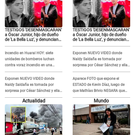
TESTIGOS 'DESENMASCARAN'
TESTIGOS 'DESENMASCARAN'
a Óscar Junior, hijo de dueño
a Óscar Junior, hijo de dueño
de 'La Bella Luz', y denuncian
de 'La Bella Luz', y denuncian
maltratos en la orquesta: "Los
maltratos en la orquesta: "Los
humilla..."
humilla..."
Incendio en Huaral HOY: siete
Exponen NUEVO VIDEO donde
unidades de bomberos luchan
Naldy Saldaña es tomada por
contra voraz incendio en una
sorpresa por César Sánchez y ella
ferretería
evidencia su REACCIÓN: Le agarró
la mano
Exponen NUEVO VIDEO donde
Aparece FOTO que expone el
Naldy Saldaña es tomada por
ESTADO de Kevin Díaz, luego de
sorpresa por César Sánchez y ella
que Mathías Brivio NEGARA que
evidencia su REACCIÓN: Le agarró
fue un accidente: Lleva collarín
Actualidad
Mundo
la mano