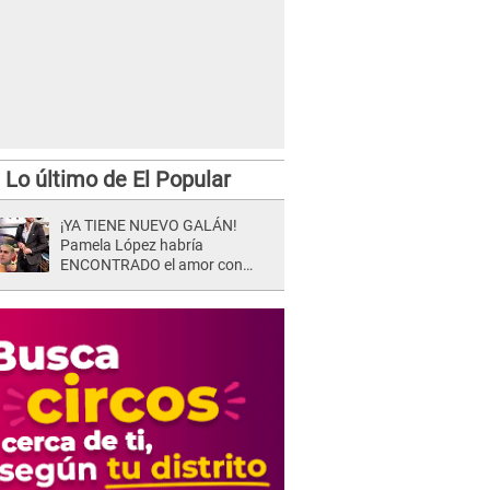
Lo último de El Popular
¡YA TIENE NUEVO GALÁN!
Pamela López habría
ENCONTRADO el amor con
joven empresario y Pati Lorena
la ECHA en VIVO