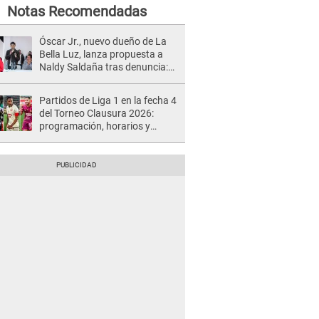
Notas Recomendadas
Óscar Jr., nuevo dueño de La
Bella Luz, lanza propuesta a
Naldy Saldaña tras denuncia:
“Va a haber otro tipo de ley”
Partidos de Liga 1 en la fecha 4
del Torneo Clausura 2026:
programación, horarios y
dónde ver