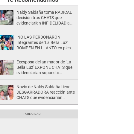
Naldy Saldaña toma RADICAL
decisión tras CHATS que
evidenciarían INFIDELIDAD a
su novio con animador de 'La
Bella Luz': "Un día..."
¡NO LAS PERDONARON!
Integrantes de 'La Bella Luz'
ROMPEN EN LLANTO en pleno
concierto y reciben FUERTES
CRÍTICAS: “La víctima ...”
Exesposa del animador de 'La
Bella Luz' EXPONE CHATS que
evidenciarían supuesto
romance clandestino con Naldy
Saldaña, pese a tener pareja
Novio de Naldy Saldaña tiene
DESGARRADORA reacción ante
CHATS que evidenciarían
INFIDELIDAD con animador de
'La Bella Luz': "Se puso..."