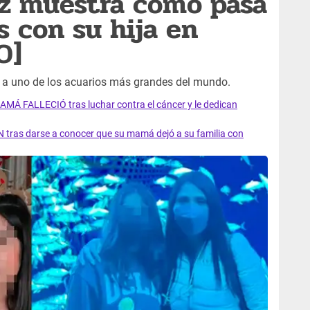
ez muestra cómo pasa
s con su hija en
O]
 a uno de los acuarios más grandes del mundo.
AMÁ FALLECIÓ tras luchar contra el cáncer y le dedican
 tras darse a conocer que su mamá dejó a su familia con