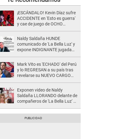
¡ESCÁNDALO! Kevin Díaz sufre
ACCIDENTE en 'Esto es guerra'
y cae de juego de OCHO
METROS de altura: "La
colchoneta se rompe..."
Naldy Saldaña HUNDE
comunicado de 'La Bella Luz' y
expone INDIGNANTE jugada
para DEFENDER a director:
"Que he tenido algo..."
Mark Vito es 'ECHADO' del Perú
y lo REGRESAN a su país tras
revelarse su NUEVO CARGO
luego de encuentro con Keiko
Fujimori
Exponen video de Naldy
Saldaña LLORANDO delante de
compañeros de 'La Bella Luz' y
director denunciado: "La gente
que te da de comer"