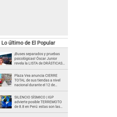
Lo último de El Popular
¡Buses separados y pruebas
psicológicas! Óscar Junior
revela la LISTA de DRÁSTICAS
medidas para prevenir acoso
en 'La Bella Luz' tras caso
Plaza Vea anuncia CIERRE
Naldy Saldaña
TOTAL de sus tiendas a nivel
nacional durante el 12 de
agosto por este MOTIVO
SILENCIO SÍSMICO | IGP
advierte posible TERREMOTO
de 8.8 en Perú: estas son las
zonas más expuestas