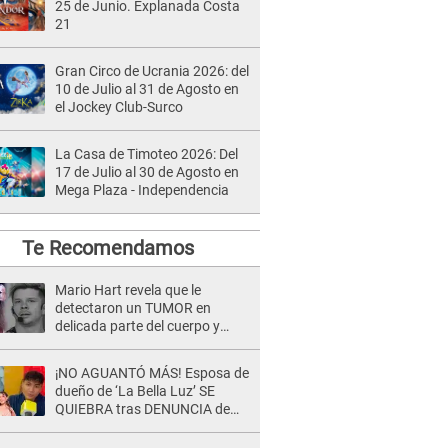
25 de Junio. Explanada Costa
21
Gran Circo de Ucrania 2026: del
10 de Julio al 31 de Agosto en
el Jockey Club-Surco
La Casa de Timoteo 2026: Del
17 de Julio al 30 de Agosto en
Mega Plaza - Independencia
Te Recomendamos
Mario Hart revela que le
detectaron un TUMOR en
delicada parte del cuerpo y
expone diagnóstico: "Dolores
muy fuertes..."
¡NO AGUANTÓ MÁS! Esposa de
dueño de ‘La Bella Luz’ SE
QUIEBRA tras DENUNCIA de
Héctor Boza y ARREMETE
contra Claudia Salazar