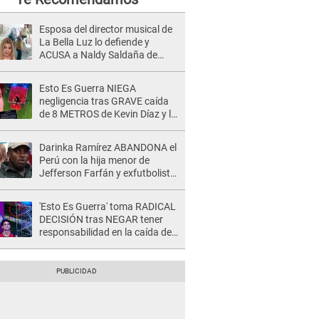
Esposa del director musical de
La Bella Luz lo defiende y
ACUSA a Naldy Saldaña de
tener una relación con él y
otros integrantes
Esto Es Guerra NIEGA
negligencia tras GRAVE caída
de 8 METROS de Kevin Díaz y lo
SEÑALAN: "No adoptó la
postura correcta"
Darinka Ramírez ABANDONA el
Perú con la hija menor de
Jefferson Farfán y exfutbolista
REACCIONA: "A ti que..."
'Esto Es Guerra' toma RADICAL
DECISIÓN tras NEGAR tener
responsabilidad en la caída de
Kevin Díaz desde 8 metros de
altura