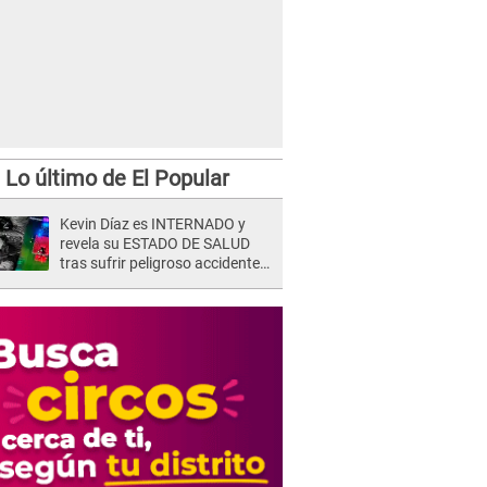
Lo último de El Popular
Kevin Díaz es INTERNADO y
revela su ESTADO DE SALUD
tras sufrir peligroso accidente
en 'EEG' y caer desde altura de
ocho metros