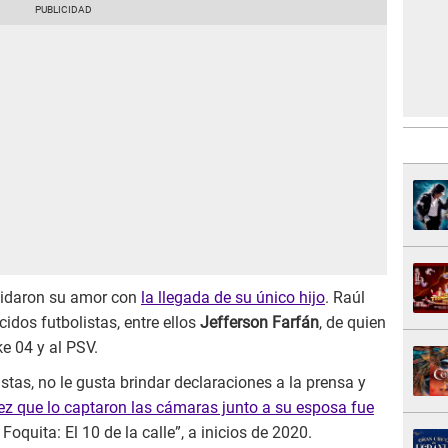
idaron su amor con
la llegada de su único hijo
. Raúl
idos futbolistas, entre ellos
Jefferson Farfán
, de quien
e 04 y al PSV.
stas, no le gusta brindar declaraciones a la prensa y
ez que lo captaron las cámaras junto a su esposa fue
 Foquita: El 10 de la calle”, a inicios de 2020.