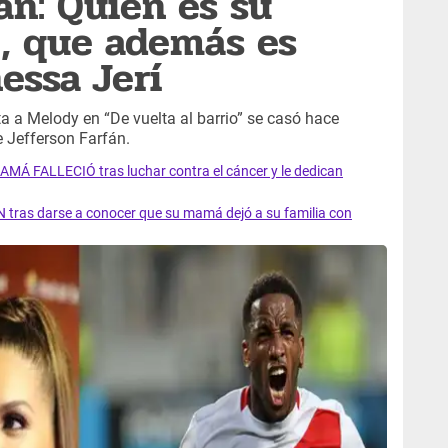
án: Quién es su
, que además es
essa Jerí
ta a Melody en “De vuelta al barrio” se casó hace
 Jefferson Farfán.
AMÁ FALLECIÓ tras luchar contra el cáncer y le dedican
 tras darse a conocer que su mamá dejó a su familia con