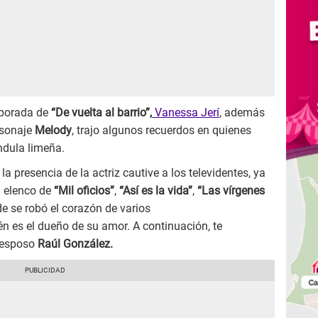
mporada de
“De vuelta al barrio”,
Vanessa Jerí
, además
rsonaje
Melody
, trajo algunos recuerdos en quienes
ndula limeña.
la presencia de la actriz cautive a los televidentes, ya
l elenco de
“Mil oficios”
,
“Así es la vida”
,
“Las vírgenes
de se robó el corazón de varios
n es el dueño de su amor. A continuación, te
 esposo
Raúl González.