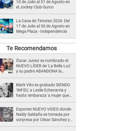
10 de Julio al 31 de Agosto en
el Jockey Club-Surco
La Casa de Timoteo 2026: Del
17 de Julio al 30 de Agosto en
Mega Plaza - Independencia
Te Recomendamos
Óscar Junior es nombrado el
NUEVO LÍDER de 'La Bella Luz'
y su padre ABANDONA la
orquesta tras caso Naldy
Saldaña: "Son errores..."
Mark Vito es grabado SIENDO
'INFIEL' a Leslie Echevarría y
hasta 'embaraza' a mujer que
sería su AMANTE: "¡Eres un
desgraciado! "
Exponen NUEVO VIDEO donde
Naldy Saldaña es tomada por
sorpresa por César Sánchez y
ella evidencia su REACCIÓN: Le
agarró la mano