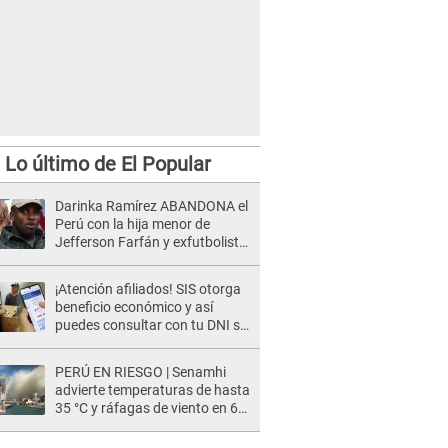
Lo último de El Popular
Darinka Ramírez ABANDONA el
Perú con la hija menor de
Jefferson Farfán y exfutbolista
REACCIONA: "A ti que..."
¡Atención afiliados! SIS otorga
beneficio económico y así
puedes consultar con tu DNI si
te corresponde
PERÚ EN RIESGO | Senamhi
advierte temperaturas de hasta
35 °C y ráfagas de viento en 6
regiones del país