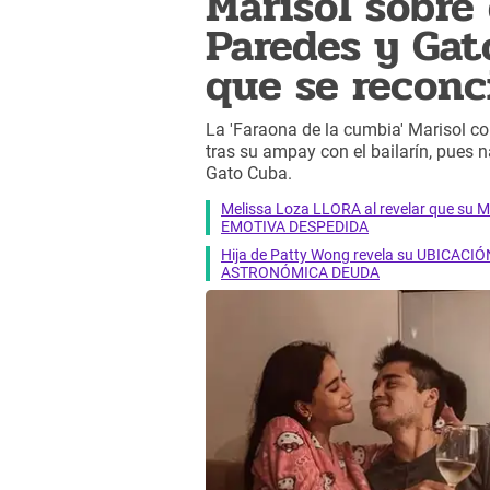
Marisol sobre 
Paredes y Gat
que se reconc
La 'Faraona de la cumbia' Marisol co
tras su ampay con el bailarín, pues
Gato Cuba.
Melissa Loza LLORA al revelar que su M
EMOTIVA DESPEDIDA
Hija de Patty Wong revela su UBICACIÓN
ASTRONÓMICA DEUDA