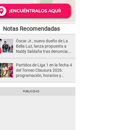
Notas Recomendadas
Óscar Jr., nuevo dueño de La
Bella Luz, lanza propuesta a
Naldy Saldaña tras denuncia:
“Va a haber otro tipo de ley”
Partidos de Liga 1 en la fecha 4
del Torneo Clausura 2026:
programación, horarios y
dónde ver