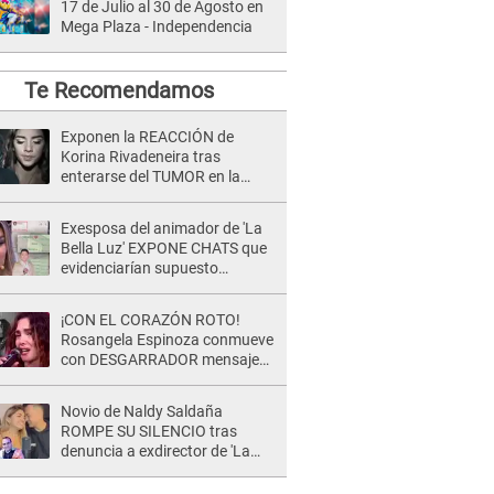
17 de Julio al 30 de Agosto en
Mega Plaza - Independencia
Te Recomendamos
Exponen la REACCIÓN de
Korina Rivadeneira tras
enterarse del TUMOR en la
cabeza de Mario Hart: "Ella
estaba muy..."
Exesposa del animador de 'La
Bella Luz' EXPONE CHATS que
evidenciarían supuesto
romance clandestino con Naldy
Saldaña, pese a tener pareja
¡CON EL CORAZÓN ROTO!
Rosangela Espinoza conmueve
con DESGARRADOR mensaje
tras terrible pérdida: "Descansa
en paz..."
Novio de Naldy Saldaña
ROMPE SU SILENCIO tras
denuncia a exdirector de 'La
Bella Luz': "Me basta con que
ella esté bien"