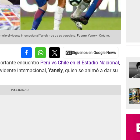
r ello el vidente internacional Yanely nos da su veredicto.
Fuente: Yanely
-
Crédito:
portante encuentro
Perú vs Chile en el Estadio Nacional
,
vidente internacional,
Yanely
, quien se animó a dar su