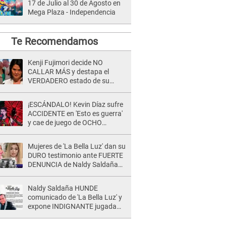
17 de Julio al 30 de Agosto en
Mega Plaza - Independencia
Te Recomendamos
Kenji Fujimori decide NO
CALLAR MÁS y destapa el
VERDADERO estado de su
relación familiar con Keiko
Fujimori: "Mi familia es Érika, mi
¡ESCÁNDALO! Kevin Díaz sufre
suegra..."
ACCIDENTE en 'Esto es guerra'
y cae de juego de OCHO
METROS de altura: "La
colchoneta se rompe..."
Mujeres de 'La Bella Luz' dan su
DURO testimonio ante FUERTE
DENUNCIA de Naldy Saldaña
contra director: "Cualquier
acusación de apañamiento..."
Naldy Saldaña HUNDE
comunicado de 'La Bella Luz' y
expone INDIGNANTE jugada
para DEFENDER a director:
"Que he tenido algo..."