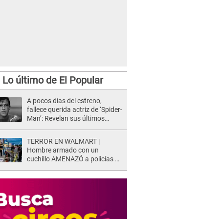
Lo último de El Popular
A pocos días del estreno,
fallece querida actriz de ‘Spider-
Man’: Revelan sus últimos
momentos de vida
TERROR EN WALMART |
Hombre armado con un
cuchillo AMENAZÓ a policías y
clientes: Este fue su INSÓLITO
FINAL