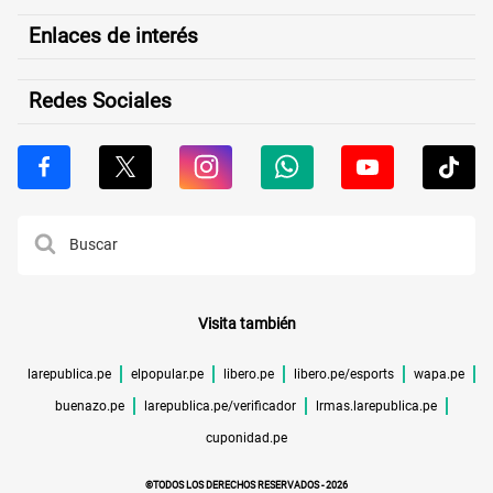
Enlaces de interés
Redes Sociales
Visita también
larepublica.pe
elpopular.pe
libero.pe
libero.pe/esports
wapa.pe
buenazo.pe
larepublica.pe/verificador
lrmas.larepublica.pe
cuponidad.pe
©TODOS LOS DERECHOS RESERVADOS -
2026