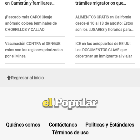
en Camerún y familiares
trámites migratorios que
denuncian demora en
podrían necesitar tu prueba de
tratamiento
ADN
¡Pescado más CARO! Oleaje
ALIMENTOS GRATIS en California
anómalo golpea terminales de
desde el 10 al 13 de agosto: Estos
CHORRILLOS Y CALLAO
son los LUGARES y horarios para
recibir la ayuda
Vacunación CONTRA el DENGUE:
ICE en los aeropuertos de EE.UU.:
estas son las regiones priorizadas
Los DOCUMENTOS CLAVE que
por el Minsa
debe tener un inmigrante al viajar
Regresar al inicio
Quiénes somos
Contáctanos
Políticas y Estándares
Términos de uso