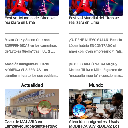
Festival Mundial del Circo se
Festival Mundial del Circo se
realizará en Lima
realizará en Lima
Raysa Ortiz y Sirena Ortiz son
¡YA TIENE NUEVO GALÁN! Pamela
SORPRENDIDAS en los camerinos
López habría ENCONTRADO el
de ‘Esto es Guerra’ tras FUERTE
amor con joven empresario y Pati
ENFRENTAMIENTO con Gabriel
Lorena la ECHA en VIVO
Moisés: “Gracias”
Atención inmigrantes | Uscis
¡NO SE GUARDÓ NADA! Magaly
MODIFICA SUS REGLAS: Los
Medina TILDA a Milett Figueroa de
trámites migratorios que podrían
“mosquita muerta” y cuestiona su
necesitar tu prueba de ADN
RECONCILIACIÓN con Marcelo
Actualidad
Mundo
Tinelli en TV argentina
Caso de MALARIA en
Atención inmigrantes | Uscis
Lambayeque: paciente estuvo
MODIFICA SUS REGLAS: Los