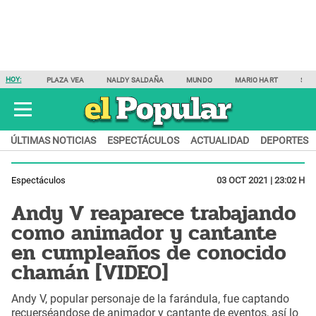
HOY:
PLAZA VEA
NALDY SALDAÑA
MUNDO
MARIO HART
SAM
ÚLTIMAS NOTICIAS
ESPECTÁCULOS
ACTUALIDAD
DEPORTES
Espectáculos
03 OCT 2021 | 23:02 H
Andy V reaparece trabajando
como animador y cantante
en cumpleaños de conocido
chamán [VIDEO]
Andy V, popular personaje de la farándula, fue captando
recuerséandose de animador y cantante de eventos, así lo