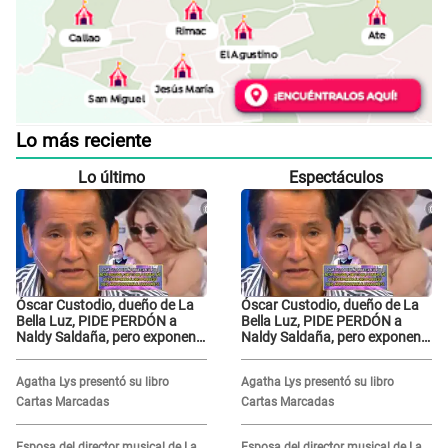
Lo más reciente
Lo último
Espectáculos
Óscar Custodio, dueño de La
Óscar Custodio, dueño de La
Bella Luz, PIDE PERDÓN a
Bella Luz, PIDE PERDÓN a
Naldy Saldaña, pero exponen
Naldy Saldaña, pero exponen
audio donde le reclama por
audio donde le reclama por
VIDEOS: "No hay necesidad de
VIDEOS: "No hay necesidad de
Agatha Lys presentó su libro
Agatha Lys presentó su libro
grabar"
grabar"
Cartas Marcadas
Cartas Marcadas
Esposa del director musical de La
Esposa del director musical de La