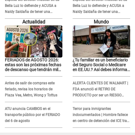
Bella Luz lo defiende y ACUSA a
Bella Luz lo defiende y ACUSA a
Naldy Saldaña de tener una
Naldy Saldaña de tener una
relación con él y otros integrantes
relación con él y otros integrantes
Actualidad
Mundo
FERIADOS de AGOSTO 2026:
¿Tu familiar es un beneficiario
estas son las próximas fechas
del Seguro Social o Medicare
de descanso que tendrán miles
en EE.UU.? Así debes informar
de peruanos
sobre su muerte para EVITAR
COBROS
Antes de salir de compras este
ALERTA CLIENTES DE WALMART |
feriado, revisa los horarios de
FDA anunció el RETIRO DE
Plaza Vea, Metro, Wong y Tottus
PRODUCTO por ser un RIESGO
MORTAL para consumidores: ¿Cuál
es?
ATU anuncia CAMBIOS en el
Terror para inmigrantes
transporte público por el FERIADO
indocumentados | Hombre fallece
del 6 de agosto
en centro de detención del ICE tras
sufrir una "emergencia médica"