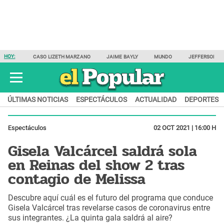
HOY:
CASO LIZETH MARZANO
JAIME BAYLY
MUNDO
JEFFERSON F
ÚLTIMAS NOTICIAS
ESPECTÁCULOS
ACTUALIDAD
DEPORTES
Espectáculos
02 OCT 2021 | 16:00 H
Gisela Valcárcel saldrá sola
en Reinas del show 2 tras
contagio de Melissa
Descubre aquí cuál es el futuro del programa que conduce
Gisela Valcárcel tras revelarse casos de coronavirus entre
sus integrantes. ¿La quinta gala saldrá al aire?