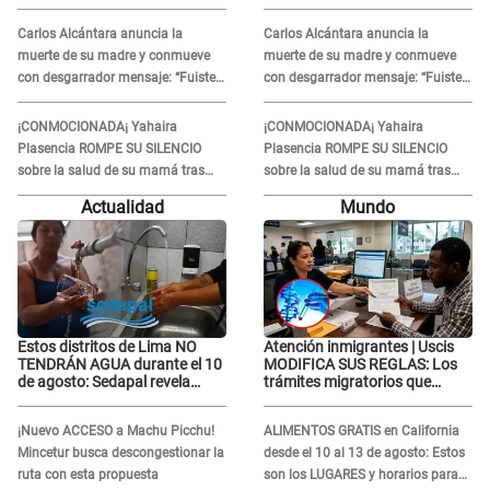
contra el exdirector César
contra el exdirector César
Sánchez
Sánchez
Carlos Alcántara anuncia la
Carlos Alcántara anuncia la
muerte de su madre y conmueve
muerte de su madre y conmueve
con desgarrador mensaje: “Fuiste
con desgarrador mensaje: “Fuiste
una gran mujer”
una gran mujer”
¡CONMOCIONADA¡ Yahaira
¡CONMOCIONADA¡ Yahaira
Plasencia ROMPE SU SILENCIO
Plasencia ROMPE SU SILENCIO
sobre la salud de su mamá tras
sobre la salud de su mamá tras
APARECER en centro oncológico:
APARECER en centro oncológico:
Actualidad
Mundo
“La oración tiene poder”
“La oración tiene poder”
Estos distritos de Lima NO
Atención inmigrantes | Uscis
TENDRÁN AGUA durante el 10
MODIFICA SUS REGLAS: Los
de agosto: Sedapal revela
trámites migratorios que
horarios oficiales
podrían necesitar tu prueba de
ADN
¡Nuevo ACCESO a Machu Picchu!
ALIMENTOS GRATIS en California
Mincetur busca descongestionar la
desde el 10 al 13 de agosto: Estos
ruta con esta propuesta
son los LUGARES y horarios para