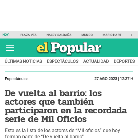
HOY:
PLAZA VEA
NALDY SALDAÑA
MUNDO
MARIO HART
SAM
ÚLTIMAS NOTICIAS
ESPECTÁCULOS
ACTUALIDAD
DEPORTES
Espectáculos
27 AGO 2023 | 12:37 H
De vuelta al barrio: los
actores que también
participaron en la recordada
serie de Mil Oficios
Esta es la lista de los actores de “Mil oficios” que hoy
forman parte de “De vuelta al barrio”