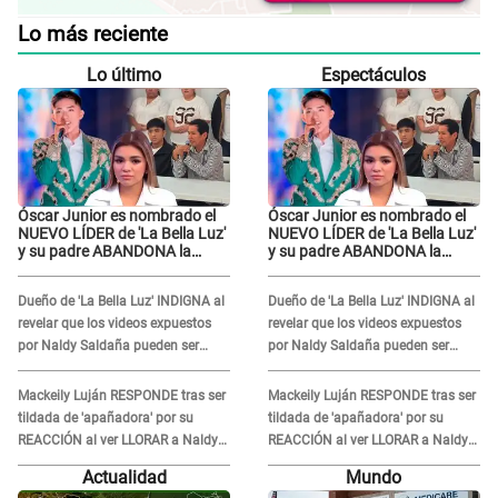
Lo más reciente
Lo último
Espectáculos
Óscar Junior es nombrado el
Óscar Junior es nombrado el
NUEVO LÍDER de 'La Bella Luz'
NUEVO LÍDER de 'La Bella Luz'
y su padre ABANDONA la
y su padre ABANDONA la
orquesta tras caso Naldy
orquesta tras caso Naldy
Saldaña: "Son errores..."
Saldaña: "Son errores..."
Dueño de 'La Bella Luz' INDIGNA al
Dueño de 'La Bella Luz' INDIGNA al
revelar que los videos expuestos
revelar que los videos expuestos
por Naldy Saldaña pueden ser
por Naldy Saldaña pueden ser
EDITADOS: "Yo tengo sus dos
EDITADOS: "Yo tengo sus dos
visitas..."
visitas..."
Mackeily Luján RESPONDE tras ser
Mackeily Luján RESPONDE tras ser
tildada de 'apañadora' por su
tildada de 'apañadora' por su
REACCIÓN al ver LLORAR a Naldy
REACCIÓN al ver LLORAR a Naldy
Saldaña tras acoso: "No sabía la
Saldaña tras acoso: "No sabía la
Actualidad
Mundo
magnitud"
magnitud"