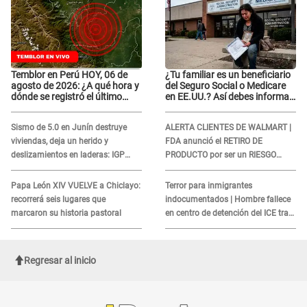
Temblor en Perú HOY, 06 de
¿Tu familiar es un beneficiario
agosto de 2026: ¿A qué hora y
del Seguro Social o Medicare
dónde se registró el último
en EE.UU.? Así debes informar
sismo, según IGP?
sobre su muerte para EVITAR
COBROS
Sismo de 5.0 en Junín destruye
ALERTA CLIENTES DE WALMART |
viviendas, deja un herido y
FDA anunció el RETIRO DE
deslizamientos en laderas: IGP
PRODUCTO por ser un RIESGO
alerta sobre posibles réplicas
MORTAL para consumidores: ¿Cuál
es?
Papa León XIV VUELVE a Chiclayo:
Terror para inmigrantes
recorrerá seis lugares que
indocumentados | Hombre fallece
marcaron su historia pastoral
en centro de detención del ICE tras
sufrir una "emergencia médica"
Regresar al inicio