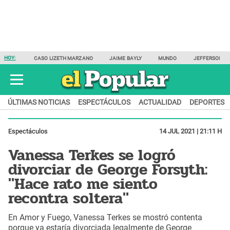
HOY:
CASO LIZETH MARZANO
JAIME BAYLY
MUNDO
JEFFERSON F
ÚLTIMAS NOTICIAS
ESPECTÁCULOS
ACTUALIDAD
DEPORTES
Espectáculos
14 JUL 2021 | 21:11 H
Vanessa Terkes se logró
divorciar de George Forsyth:
"Hace rato me siento
recontra soltera"
En Amor y Fuego, Vanessa Terkes se mostró contenta
porque ya estaría divorciada legalmente de George