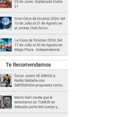
25 de Junio. Explanada Costa
21
Gran Circo de Ucrania 2026: del
10 de Julio al 31 de Agosto en
el Jockey Club-Surco
La Casa de Timoteo 2026: Del
17 de Julio al 30 de Agosto en
Mega Plaza - Independencia
Te Recomendamos
Óscar Junior SE DIRIGE a
Naldy Saldaña con
IMPENSADA propuesta como
nuevo líder de 'La Bella Luz' tras
denuncia: "Otro tipo de ley..."
Mario Hart revela que le
detectaron un TUMOR en
delicada parte del cuerpo y
expone diagnóstico: "Dolores
muy fuertes..."