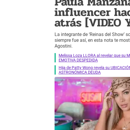
Paula Manzanal
influencer ha
atrás [VIDEO 
La integrante de ‘Reinas del Show’ so
siempre fue así, en esta nota te mos
Agostini.
Melissa Loza LLORA al revelar que su M
EMOTIVA DESPEDIDA
Hija de Patty Wong revela su UBICACIÓN
ASTRONÓMICA DEUDA