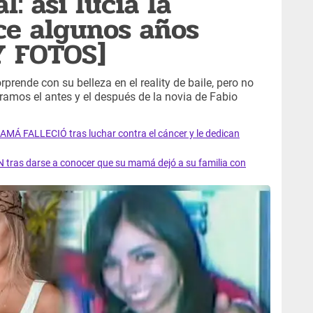
: así lucía la
ce algunos años
Y FOTOS]
rprende con su belleza en el reality de baile, pero no
tramos el antes y el después de la novia de Fabio
AMÁ FALLECIÓ tras luchar contra el cáncer y le dedican
 tras darse a conocer que su mamá dejó a su familia con