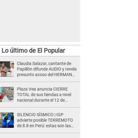
Lo último de El Popular
Claudia Salazar, cantante de
Papillón difunde AUDIO y revela
presunto acoso del HERMANO
del director musical de La Bella
Luz: "Me quedé asustada, en
Plaza Vea anuncia CIERRE
shock"
TOTAL de sus tiendas a nivel
nacional durante el 12 de
agosto por este MOTIVO
SILENCIO SÍSMICO | IGP
advierte posible TERREMOTO
de 8.8 en Perú: estas son las
zonas más expuestas