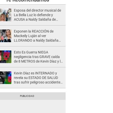
Esposa del director musical de
La Bella Luz lo defiende y
ACUSA a Naldy Saldaña de
tener una relación con él y
otros integrantes
Exponen la REACCIÓN de
Mackeily Luján al ver
LLORANDO a Naldy Saldaña
tras AGRESIÓN de director de
'La Bella Luz': Esto hizo
Esto Es Guerra NIEGA
negligencia tras GRAVE caída
de 8 METROS de Kevin Díaz y lo
SEÑALAN: "No adoptó la
postura correcta"
Kevin Díaz es INTERNADO y
revela su ESTADO DE SALUD
tras sufrir peligroso accidente
en 'EEG' y caer desde altura de
ocho metros