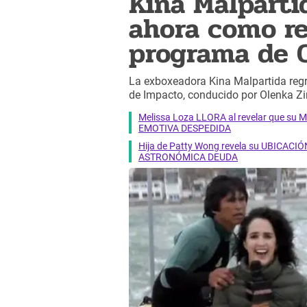
Kina Malpartid
ahora como re
programa de
La exboxeadora Kina Malpartida regr
de Impacto, conducido por Olenka 
Melissa Loza LLORA al revelar que su M
EMOTIVA DESPEDIDA
Hija de Patty Wong revela su UBICACIÓN
ASTRONÓMICA DEUDA