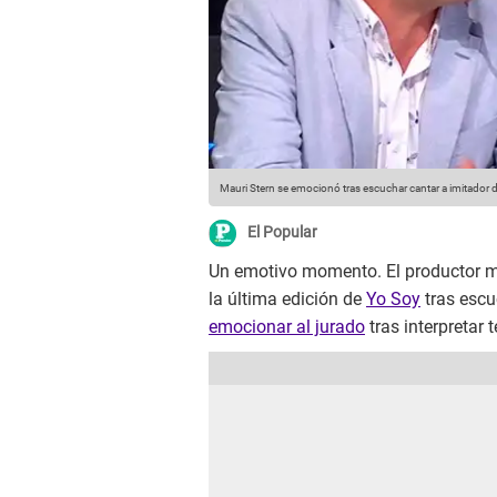
Mauri Stern se emocionó tras escuchar cantar a imitador d
El Popular
Un emotivo momento. El productor 
la última edición de
Yo Soy
tras escu
emocionar al jurado
tras interpretar