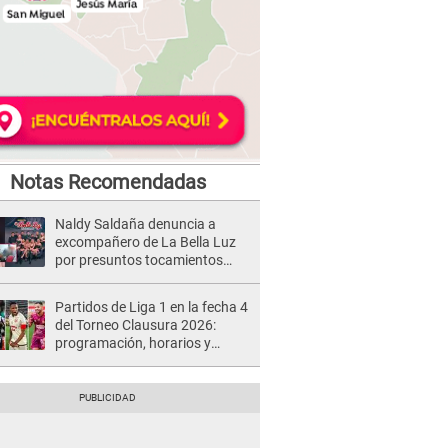
Notas Recomendadas
Naldy Saldaña denuncia a
excompañero de La Bella Luz
por presuntos tocamientos
indebidos e intento de besarla
Partidos de Liga 1 en la fecha 4
del Torneo Clausura 2026:
programación, horarios y
dónde ver