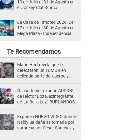
10 de Julio al 31 de Agosto en
el Jockey Club-Surco
La Casa de Timoteo 2026: Del
17 de Julio al 30 de Agosto en
Mega Plaza - Independencia
Te Recomendamos
Mario Hart revela que le
detectaron un TUMOR en
delicada parte del cuerpo y
expone diagnóstico: "Dolores
muy fuertes..."
Óscar Junior expone AUDIOS
de Héctor Boza, exintegrante
de 'La Bella Luz', BURLÁNDOSE
de Anely Dávila tras acusarlo
de maltrato: "Grábame..."
Exponen NUEVO VIDEO donde
Naldy Saldaña es tomada por
sorpresa por César Sánchez y
ella evidencia su REACCIÓN: Le
agarró la mano