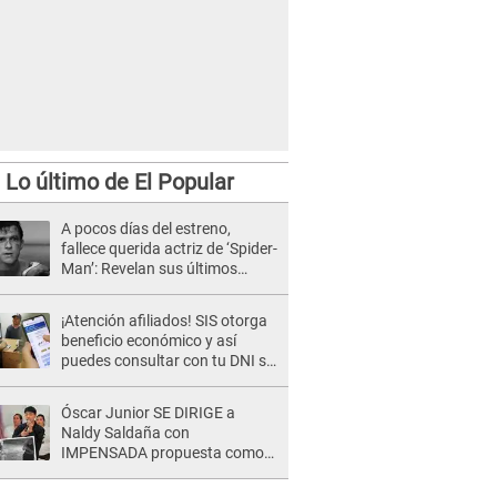
Lo último de El Popular
A pocos días del estreno,
fallece querida actriz de ‘Spider-
Man’: Revelan sus últimos
momentos de vida
¡Atención afiliados! SIS otorga
beneficio económico y así
puedes consultar con tu DNI si
te corresponde
Óscar Junior SE DIRIGE a
Naldy Saldaña con
IMPENSADA propuesta como
nuevo líder de 'La Bella Luz' tras
denuncia: "Otro tipo de ley..."