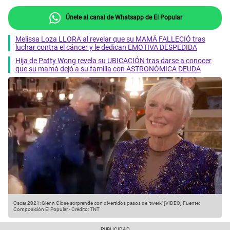
Únete al canal de Whatsapp de El Popular
Melissa Loza LLORA al revelar que su MAMÁ FALLECIÓ tras
luchar contra el cáncer y le dedican EMOTIVA DESPEDIDA
Hija de Patty Wong revela su UBICACIÓN tras darse a conocer
que su mamá dejó a su familia con ASTRONÓMICA DEUDA
Oscar 2021: Glenn Close sorprende con divertidos pasos de ‘twerk’ [VIDEO]
Fuente:
Composición El Popular
-
Crédito: TNT