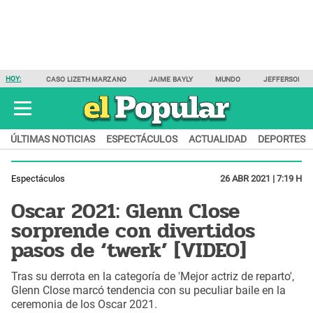
HOY:
CASO LIZETH MARZANO
JAIME BAYLY
MUNDO
JEFFERSON F
ÚLTIMAS NOTICIAS
ESPECTÁCULOS
ACTUALIDAD
DEPORTES
Espectáculos
26 ABR 2021 | 7:19 H
Oscar 2021: Glenn Close
sorprende con divertidos
pasos de ‘twerk’ [VIDEO]
Tras su derrota en la categoría de 'Mejor actriz de reparto',
Glenn Close marcó tendencia con su peculiar baile en la
ceremonia de los Oscar 2021.