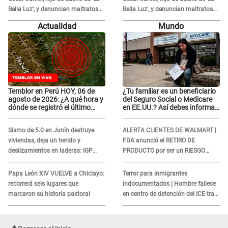
Bella Luz', y denuncian maltratos
Bella Luz', y denuncian maltratos
en la orquesta: "Los humilla..."
en la orquesta: "Los humilla..."
Actualidad
Mundo
Temblor en Perú HOY, 06 de
¿Tu familiar es un beneficiario
agosto de 2026: ¿A qué hora y
del Seguro Social o Medicare
dónde se registró el último
en EE.UU.? Así debes informar
sismo, según IGP?
sobre su muerte para EVITAR
COBROS
Sismo de 5.0 en Junín destruye
ALERTA CLIENTES DE WALMART |
viviendas, deja un herido y
FDA anunció el RETIRO DE
deslizamientos en laderas: IGP
PRODUCTO por ser un RIESGO
alerta sobre posibles réplicas
MORTAL para consumidores: ¿Cuál
es?
Papa León XIV VUELVE a Chiclayo:
Terror para inmigrantes
recorrerá seis lugares que
indocumentados | Hombre fallece
marcaron su historia pastoral
en centro de detención del ICE tras
sufrir una "emergencia médica"