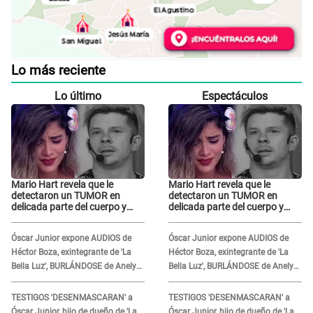
Lo más reciente
Lo último
Espectáculos
Mario Hart revela que le
Mario Hart revela que le
detectaron un TUMOR en
detectaron un TUMOR en
delicada parte del cuerpo y
delicada parte del cuerpo y
expone diagnóstico: "Dolores
expone diagnóstico: "Dolores
muy fuertes..."
muy fuertes..."
Óscar Junior expone AUDIOS de
Óscar Junior expone AUDIOS de
Héctor Boza, exintegrante de 'La
Héctor Boza, exintegrante de 'La
Bella Luz', BURLÁNDOSE de Anely
Bella Luz', BURLÁNDOSE de Anely
Dávila tras acusarlo de maltrato:
Dávila tras acusarlo de maltrato:
"Grábame..."
"Grábame..."
TESTIGOS 'DESENMASCARAN' a
TESTIGOS 'DESENMASCARAN' a
Óscar Junior, hijo de dueño de 'La
Óscar Junior, hijo de dueño de 'La