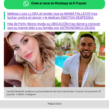
Únete al canal de Whatsapp de El Popular
Melissa Loza LLORA al revelar que su MAMÁ FALLECIÓ tras
luchar contra el cáncer y le dedican EMOTIVA DESPEDIDA
Hija de Patty Wong revela su UBICACIÓN tras darse a conocer
que su mamá dejó a su familia con ASTRONÓMICA DEUDA
Jamila Dahabreh revela por qué se distanció de Coto Hernández.
Fuente: Composición El
popular
-
Crédito: Instagram.