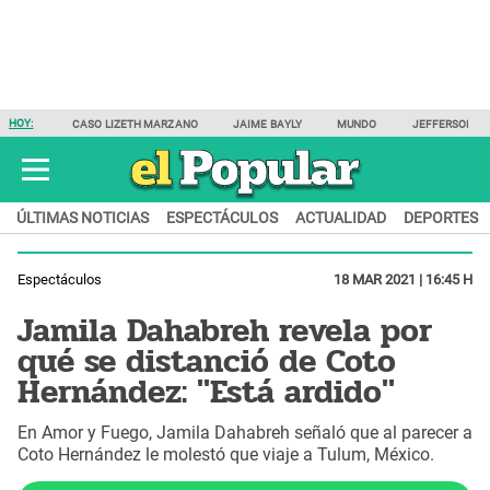
HOY:
CASO LIZETH MARZANO
JAIME BAYLY
MUNDO
JEFFERSON F
ÚLTIMAS NOTICIAS
ESPECTÁCULOS
ACTUALIDAD
DEPORTES
Espectáculos
18 MAR 2021 | 16:45 H
Jamila Dahabreh revela por
qué se distanció de Coto
Hernández: "Está ardido"
En Amor y Fuego, Jamila Dahabreh señaló que al parecer a
Coto Hernández le molestó que viaje a Tulum, México.