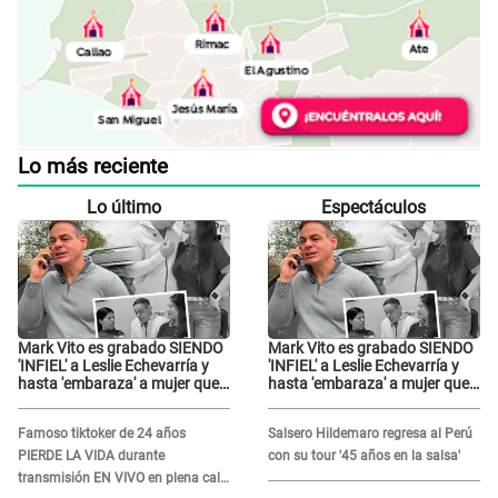
Lo más reciente
Lo último
Espectáculos
Mark Vito es grabado SIENDO
Mark Vito es grabado SIENDO
'INFIEL' a Leslie Echevarría y
'INFIEL' a Leslie Echevarría y
hasta 'embaraza' a mujer que
hasta 'embaraza' a mujer que
sería su AMANTE: "¡Eres un
sería su AMANTE: "¡Eres un
desgraciado! "
desgraciado! "
Famoso tiktoker de 24 años
Salsero Hildemaro regresa al Perú
PIERDE LA VIDA durante
con su tour '45 años en la salsa'
transmisión EN VIVO en plena calle