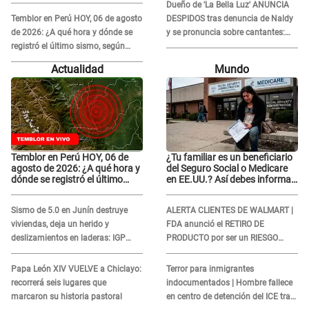
y desata conmoción
Dueño de 'La Bella Luz' ANUNCIA
Temblor en Perú HOY, 06 de agosto
DESPIDOS tras denuncia de Naldy
de 2026: ¿A qué hora y dónde se
y se pronuncia sobre cantantes:
registró el último sismo, según
"Mis chicas están siendo
IGP?
vulneradas"
Actualidad
Mundo
Temblor en Perú HOY, 06 de
¿Tu familiar es un beneficiario
agosto de 2026: ¿A qué hora y
del Seguro Social o Medicare
dónde se registró el último
en EE.UU.? Así debes informar
sismo, según IGP?
sobre su muerte para EVITAR
COBROS
Sismo de 5.0 en Junín destruye
ALERTA CLIENTES DE WALMART |
viviendas, deja un herido y
FDA anunció el RETIRO DE
deslizamientos en laderas: IGP
PRODUCTO por ser un RIESGO
alerta sobre posibles réplicas
MORTAL para consumidores: ¿Cuál
es?
Papa León XIV VUELVE a Chiclayo:
Terror para inmigrantes
recorrerá seis lugares que
indocumentados | Hombre fallece
marcaron su historia pastoral
en centro de detención del ICE tras