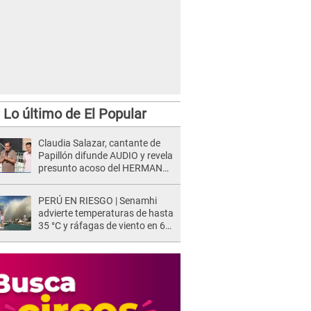
Lo último de El Popular
Claudia Salazar, cantante de
Papillón difunde AUDIO y revela
presunto acoso del HERMANO
del director musical de La Bella
Luz: "Me quedé asustada, en
PERÚ EN RIESGO | Senamhi
shock"
advierte temperaturas de hasta
35 °C y ráfagas de viento en 6
regiones del país