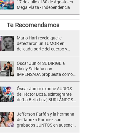
17 de Julio al 30 de Agosto en
Mega Plaza - Independencia
Te Recomendamos
Mario Hart revela que le
detectaron un TUMOR en
delicada parte del cuerpo y
expone diagnóstico: "Dolores
muy fuertes..."
Óscar Junior SE DIRIGE a
Naldy Saldaña con
IMPENSADA propuesta como
nuevo líder de 'La Bella Luz' tras
denuncia: "Otro tipo de ley..."
Óscar Junior expone AUDIOS
de Héctor Boza, exintegrante
de 'La Bella Luz', BURLÁNDOSE
de Anely Dávila tras acusarlo
de maltrato: "Grábame..."
Jefferson Farfán y la hermana
de Darinka Ramírez son
grabados JUNTOS en ausencia
de Xiomy Kanashiro: "Siempre
va acompañada..."