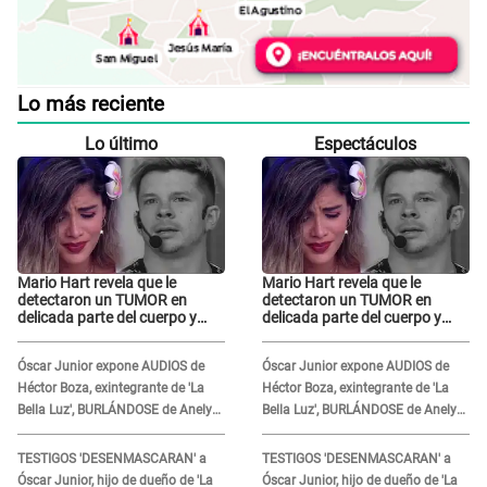
Lo más reciente
Lo último
Espectáculos
Mario Hart revela que le
Mario Hart revela que le
detectaron un TUMOR en
detectaron un TUMOR en
delicada parte del cuerpo y
delicada parte del cuerpo y
expone diagnóstico: "Dolores
expone diagnóstico: "Dolores
muy fuertes..."
muy fuertes..."
Óscar Junior expone AUDIOS de
Óscar Junior expone AUDIOS de
Héctor Boza, exintegrante de 'La
Héctor Boza, exintegrante de 'La
Bella Luz', BURLÁNDOSE de Anely
Bella Luz', BURLÁNDOSE de Anely
Dávila tras acusarlo de maltrato:
Dávila tras acusarlo de maltrato:
"Grábame..."
"Grábame..."
TESTIGOS 'DESENMASCARAN' a
TESTIGOS 'DESENMASCARAN' a
Óscar Junior, hijo de dueño de 'La
Óscar Junior, hijo de dueño de 'La