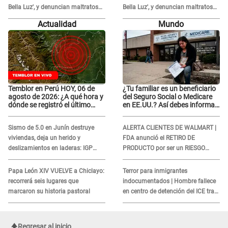
Bella Luz', y denuncian maltratos
Bella Luz', y denuncian maltratos
en la orquesta: "Los humilla..."
en la orquesta: "Los humilla..."
Actualidad
Mundo
Temblor en Perú HOY, 06 de
¿Tu familiar es un beneficiario
agosto de 2026: ¿A qué hora y
del Seguro Social o Medicare
dónde se registró el último
en EE.UU.? Así debes informar
sismo, según IGP?
sobre su muerte para EVITAR
COBROS
Sismo de 5.0 en Junín destruye
ALERTA CLIENTES DE WALMART |
viviendas, deja un herido y
FDA anunció el RETIRO DE
deslizamientos en laderas: IGP
PRODUCTO por ser un RIESGO
alerta sobre posibles réplicas
MORTAL para consumidores: ¿Cuál
es?
Papa León XIV VUELVE a Chiclayo:
Terror para inmigrantes
recorrerá seis lugares que
indocumentados | Hombre fallece
marcaron su historia pastoral
en centro de detención del ICE tras
sufrir una "emergencia médica"
Regresar al inicio