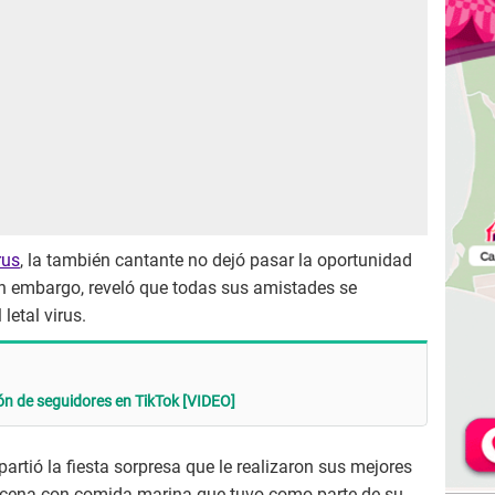
rus
, la también cantante no dejó pasar la oportunidad
in embargo, reveló que todas sus amistades se
letal virus.
lón de seguidores en TikTok [VIDEO]
artió la fiesta sorpresa que le realizaron sus mejores
a cena con comida marina que tuvo como parte de su