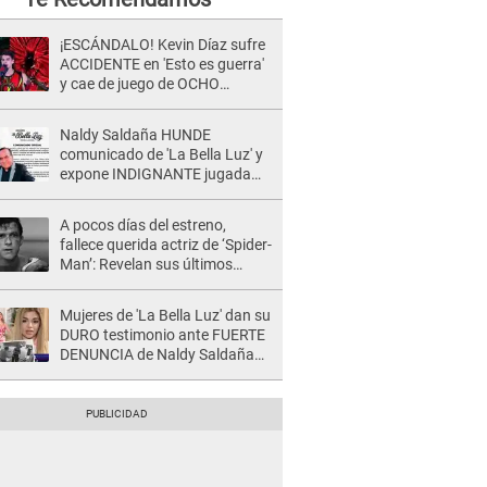
¡ESCÁNDALO! Kevin Díaz sufre
ACCIDENTE en 'Esto es guerra'
y cae de juego de OCHO
METROS de altura: "La
colchoneta se rompe..."
Naldy Saldaña HUNDE
comunicado de 'La Bella Luz' y
expone INDIGNANTE jugada
para DEFENDER a director:
"Que he tenido algo..."
A pocos días del estreno,
fallece querida actriz de ‘Spider-
Man’: Revelan sus últimos
momentos de vida
Mujeres de 'La Bella Luz' dan su
DURO testimonio ante FUERTE
DENUNCIA de Naldy Saldaña
contra director: "Cualquier
acusación de apañamiento..."