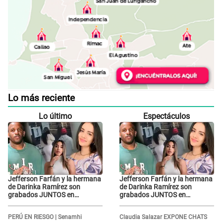
Lo más reciente
Lo último
Espectáculos
Jefferson Farfán y la hermana
Jefferson Farfán y la hermana
de Darinka Ramírez son
de Darinka Ramírez son
grabados JUNTOS en
grabados JUNTOS en
ausencia de Xiomy Kanashiro:
ausencia de Xiomy Kanashiro:
"Siempre va acompañada..."
"Siempre va acompañada..."
PERÚ EN RIESGO | Senamhi
Claudia Salazar EXPONE CHATS