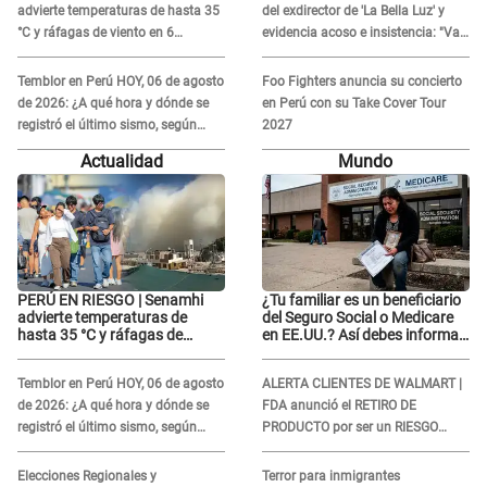
advierte temperaturas de hasta 35
del exdirector de 'La Bella Luz' y
°C y ráfagas de viento en 6
evidencia acoso e insistencia: "Vas
regiones del país
a estar conmigo, no pasa nada"
Temblor en Perú HOY, 06 de agosto
Foo Fighters anuncia su concierto
de 2026: ¿A qué hora y dónde se
en Perú con su Take Cover Tour
registró el último sismo, según
2027
IGP?
Actualidad
Mundo
PERÚ EN RIESGO | Senamhi
¿Tu familiar es un beneficiario
advierte temperaturas de
del Seguro Social o Medicare
hasta 35 °C y ráfagas de
en EE.UU.? Así debes informar
viento en 6 regiones del país
sobre su muerte para EVITAR
COBROS
Temblor en Perú HOY, 06 de agosto
ALERTA CLIENTES DE WALMART |
de 2026: ¿A qué hora y dónde se
FDA anunció el RETIRO DE
registró el último sismo, según
PRODUCTO por ser un RIESGO
IGP?
MORTAL para consumidores: ¿Cuál
es?
Elecciones Regionales y
Terror para inmigrantes