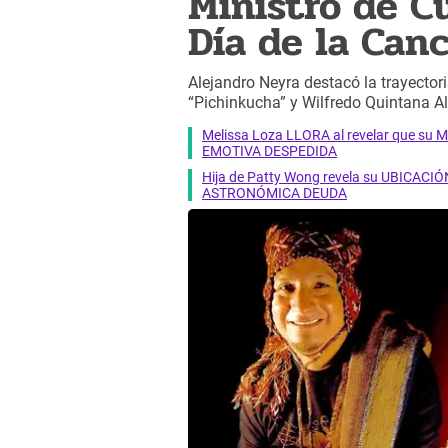
Ministro de C
Día de la Can
Alejandro Neyra destacó la trayector
“Pichinkucha” y Wilfredo Quintana A
Melissa Loza LLORA al revelar que su M
EMOTIVA DESPEDIDA
Hija de Patty Wong revela su UBICACIÓN
ASTRONÓMICA DEUDA