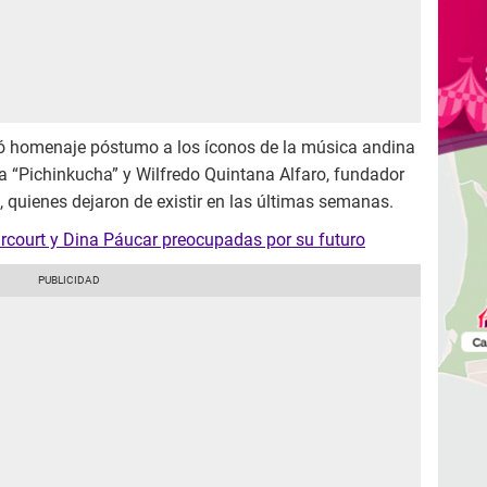
ió homenaje póstumo a los íconos de la música andina
a “Pichinkucha” y Wilfredo Quintana Alfaro, fundador
 quienes dejaron de existir en las últimas semanas.
rcourt y Dina Páucar preocupadas por su futuro