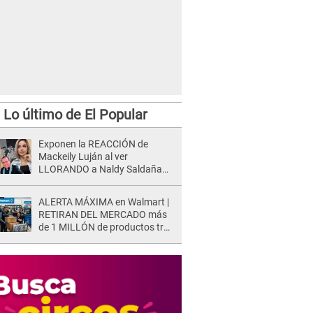
Lo último de El Popular
Exponen la REACCIÓN de
Mackeily Luján al ver
LLORANDO a Naldy Saldaña
tras AGRESIÓN de director de
'La Bella Luz': Esto hizo
ALERTA MÁXIMA en Walmart |
RETIRAN DEL MERCADO más
de 1 MILLÓN de productos tras
causar HERIDAS GRAVES en
usuarios