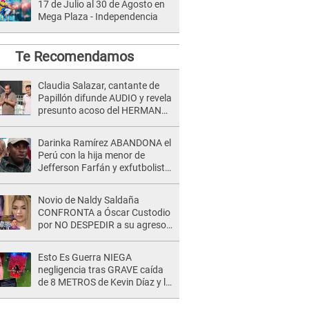
17 de Julio al 30 de Agosto en
Mega Plaza - Independencia
Te Recomendamos
Claudia Salazar, cantante de
Papillón difunde AUDIO y revela
presunto acoso del HERMANO
del director musical de La Bella
Luz: "Me quedé asustada, en
Darinka Ramírez ABANDONA el
shock"
Perú con la hija menor de
Jefferson Farfán y exfutbolista
REACCIONA: "A ti que..."
Novio de Naldy Saldaña
CONFRONTA a Óscar Custodio
por NO DESPEDIR a su agresor
y él da INDIGNANTE respuesta:
"Nadie me dice qué hacer"
Esto Es Guerra NIEGA
negligencia tras GRAVE caída
de 8 METROS de Kevin Díaz y lo
SEÑALAN: "No adoptó la
postura correcta"