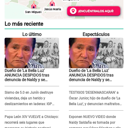
Lo más reciente
Lo último
Espectáculos
Dueño de 'La Bella Luz'
Dueño de 'La Bella Luz'
ANUNCIA DESPIDOS tras
ANUNCIA DESPIDOS tras
denuncia de Naldy y se
denuncia de Naldy y se
pronuncia sobre cantantes:
pronuncia sobre cantantes:
"Mis chicas están siendo
"Mis chicas están siendo
Sismo de 5.0 en Junín destruye
TESTIGOS 'DESENMASCARAN' a
vulneradas"
vulneradas"
viviendas, deja un herido y
Óscar Junior, hijo de dueño de 'La
deslizamientos en laderas: IGP
Bella Luz', y denuncian maltratos
alerta sobre posibles réplicas
en la orquesta: "Los humilla..."
Papa León XIV VUELVE a Chiclayo:
Exponen NUEVO VIDEO donde
recorrerá seis lugares que
Naldy Saldaña es tomada por