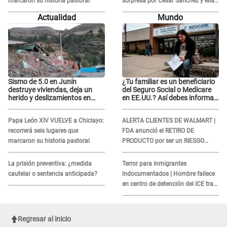
marcaron su historia pastoral
sorpresa por César Sánchez y ella
evidencia su REACCIÓN: Le agarró
Actualidad
Mundo
la mano
Sismo de 5.0 en Junín
¿Tu familiar es un beneficiario
destruye viviendas, deja un
del Seguro Social o Medicare
herido y deslizamientos en
en EE.UU.? Así debes informar
laderas: IGP alerta sobre
sobre su muerte para EVITAR
posibles réplicas
COBROS
Papa León XIV VUELVE a Chiclayo:
ALERTA CLIENTES DE WALMART |
recorrerá seis lugares que
FDA anunció el RETIRO DE
marcaron su historia pastoral
PRODUCTO por ser un RIESGO
MORTAL para consumidores: ¿Cuál
es?
La prisión preventiva: ¿medida
Terror para inmigrantes
cautelar o sentencia anticipada?
indocumentados | Hombre fallece
en centro de detención del ICE tras
sufrir una "emergencia médica"
Regresar al inicio