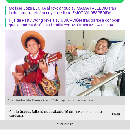
Melissa Loza LLORA al revelar que su MAMÁ FALLECIÓ tras
luchar contra el cáncer y le dedican EMOTIVA DESPEDIDA
Hija de Patty Wong revela su UBICACIÓN tras darse a conocer
que su mamá dejó a su familia con ASTRONÓMICA DEUDA
Chato Grados falleció este sábado 16 de mayo por un paro cardíaco.
C
Chato Grados falleció este sábado 16 de mayo por un paro
1
/
3
cardíaco.