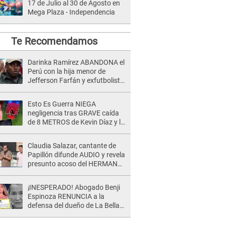
17 de Julio al 30 de Agosto en
Mega Plaza - Independencia
Te Recomendamos
Darinka Ramírez ABANDONA el
Perú con la hija menor de
Jefferson Farfán y exfutbolista
REACCIONA: "A ti que..."
Esto Es Guerra NIEGA
negligencia tras GRAVE caída
de 8 METROS de Kevin Díaz y lo
SEÑALAN: "No adoptó la
postura correcta"
Claudia Salazar, cantante de
Papillón difunde AUDIO y revela
presunto acoso del HERMANO
del director musical de La Bella
Luz: "Me quedé asustada, en
¡INESPERADO! Abogado Benji
shock"
Espinoza RENUNCIA a la
defensa del dueño de La Bella
Luz tras difusión de POLÉMICO
audio: "Nada que defender"