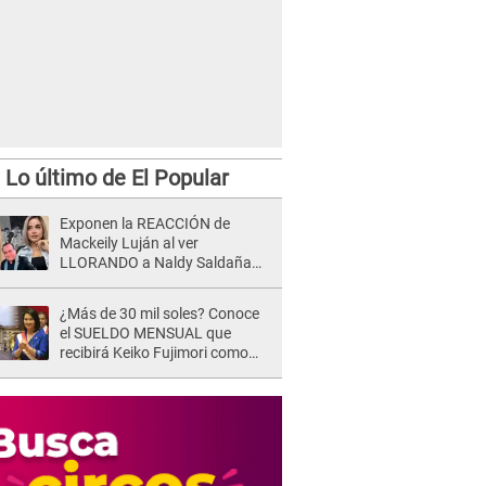
Lo último de El Popular
Exponen la REACCIÓN de
Mackeily Luján al ver
LLORANDO a Naldy Saldaña
tras AGRESIÓN de director de
'La Bella Luz': Esto hizo
¿Más de 30 mil soles? Conoce
el SUELDO MENSUAL que
recibirá Keiko Fujimori como
Presidenta de la República